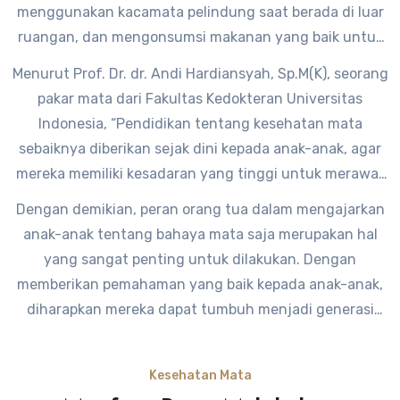
menggunakan kacamata pelindung saat berada di luar
ruangan, dan mengonsumsi makanan yang baik untuk
kesehatan mata, seperti wortel dan sayuran hijau.
Menurut Prof. Dr. dr. Andi Hardiansyah, Sp.M(K), seorang
pakar mata dari Fakultas Kedokteran Universitas
Indonesia, “Pendidikan tentang kesehatan mata
sebaiknya diberikan sejak dini kepada anak-anak, agar
mereka memiliki kesadaran yang tinggi untuk merawat
mata mereka sejak usia dini. Orang tua memiliki peran
Dengan demikian, peran orang tua dalam mengajarkan
yang sangat penting dalam memberikan edukasi ini
anak-anak tentang bahaya mata saja merupakan hal
kepada anak-anak.”
yang sangat penting untuk dilakukan. Dengan
memberikan pemahaman yang baik kepada anak-anak,
diharapkan mereka dapat tumbuh menjadi generasi
yang memiliki kesehatan mata yang baik dan terhindar
dari berbagai masalah kesehatan mata yang dapat
Kesehatan Mata
mengganggu aktivitas sehari-hari.