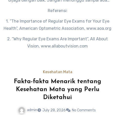
dijaga dengan baik. Jangan menunggu sampai ada
masalah baru Anda merasa perlu memeriksakan mata.
Referensi:
Lakukanlah pemeriksaan mata secara rutin untuk
1. “The Importance of Regular Eye Exams for Your Eye
memastikan mata Anda tetap sehat dan oke.
Health”, American Optometric Association, www.aoa.org
2. “Why Regular Eye Exams Are Important”, All About
Vision, www.allaboutvision.com
Kesehatan Mata
Fakta-fakta Menarik tentang
Kesehatan Mata yang Perlu
Diketahui
admin
July 28, 2026
No Comments