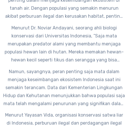
penting dalam menjaga keseimbangan ekosistem di
tanah air. Dengan populasi yang semakin menurun
akibat perburuan ilegal dan kerusakan habitat, penting
bagi kita untuk memahami betapa berharganya
Menurut Dr. Noviar Andayani, seorang ahli biologi
keberadaan saja mata dalam lingkungan kita.
konservasi dari Universitas Indonesia, “Saja mata
merupakan predator alami yang membantu menjaga
populasi hewan lain di hutan. Mereka memakan hewan-
hewan kecil seperti tikus dan serangga yang bisa
merusak tanaman dan mengganggu ekosistem hutan.”
Namun, sayangnya, peran penting saja mata dalam
menjaga keseimbangan ekosistem Indonesia saat ini
semakin terancam. Data dari Kementerian Lingkungan
Hidup dan Kehutanan menunjukkan bahwa populasi saja
mata telah mengalami penurunan yang signifikan dalam
beberapa tahun terakhir.
Menurut Yayasan Vida, organisasi konservasi satwa liar
di Indonesia, perburuan ilegal dan perdagangan ilegal