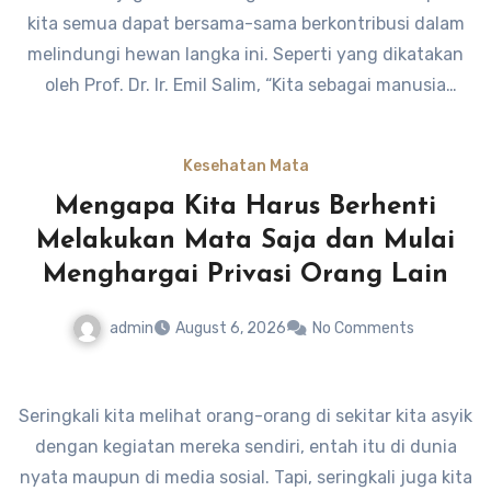
kita semua dapat bersama-sama berkontribusi dalam
melindungi hewan langka ini. Seperti yang dikatakan
oleh Prof. Dr. Ir. Emil Salim, “Kita sebagai manusia
memiliki tanggung jawab moral untuk menjaga
keberlangsungan semua makhluk hidup di bumi,
Kesehatan Mata
termasuk saja mata.” Semoga saja mata tetap bisa
Mengapa Kita Harus Berhenti
berkembang biak dan berperan penting dalam menjaga
Melakukan Mata Saja dan Mulai
kelestarian alam Indonesia.
Menghargai Privasi Orang Lain
admin
August 6, 2026
No Comments
Seringkali kita melihat orang-orang di sekitar kita asyik
dengan kegiatan mereka sendiri, entah itu di dunia
nyata maupun di media sosial. Tapi, seringkali juga kita