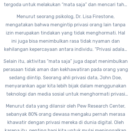
tergoda untuk melakukan “mata saja” dan mencari tahu
apa yang sedang mereka lakukan tanpa meminta izin.
Menurut seorang psikolog, Dr. Lisa Firestone,
Mengapa kita harus berhenti melakukan mata saja dan
mengatakan bahwa mengintip privasi orang lain tanpa
mulai menghargai privasi orang lain?
izin merupakan tindakan yang tidak menghormati. Hal
ini juga bisa menimbulkan rasa tidak nyaman dan
kehilangan kepercayaan antara individu. “Privasi adalah
hak asasi manusia yang harus dihormati oleh semua
Selain itu, aktivitas “mata saja” juga dapat menimbulkan
orang. Kita harus menghargai batas-batas pribadi orang
perasaan tidak aman dan kekhawatiran pada orang yang
lain,” ujarnya.
sedang diintip. Seorang ahli privasi data, John Doe,
menyarankan agar kita lebih bijak dalam menggunakan
teknologi dan media sosial untuk menghormati privasi
orang lain. “Privasi adalah satu hal yang sangat penting
Menurut data yang dilansir oleh Pew Research Center,
dalam menjaga hubungan antarindividu. Jangan sampai
sebanyak 80% orang dewasa mengaku pernah merasa
tindakan kita merusak kepercayaan orang lain,”
khawatir dengan privasi mereka di dunia digital. Oleh
tuturnya.
karena itu, penting bagi kita untuk mulai meninggalkan