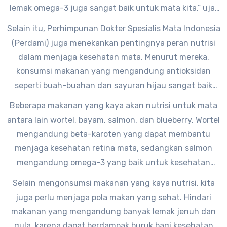
lemak omega-3 juga sangat baik untuk mata kita,” ujar
Dr. Roizen.
Selain itu, Perhimpunan Dokter Spesialis Mata Indonesia
(Perdami) juga menekankan pentingnya peran nutrisi
dalam menjaga kesehatan mata. Menurut mereka,
konsumsi makanan yang mengandung antioksidan
seperti buah-buahan dan sayuran hijau sangat baik
untuk mata. “Antioksidan dapat melindungi mata dari
Beberapa makanan yang kaya akan nutrisi untuk mata
kerusakan akibat radikal bebas,” ujar salah seorang
antara lain wortel, bayam, salmon, dan blueberry. Wortel
anggota Perdami.
mengandung beta-karoten yang dapat membantu
menjaga kesehatan retina mata, sedangkan salmon
mengandung omega-3 yang baik untuk kesehatan
mata. Blueberry juga mengandung antioksidan yang
Selain mengonsumsi makanan yang kaya nutrisi, kita
baik untuk mata.
juga perlu menjaga pola makan yang sehat. Hindari
makanan yang mengandung banyak lemak jenuh dan
gula, karena dapat berdampak buruk bagi kesehatan