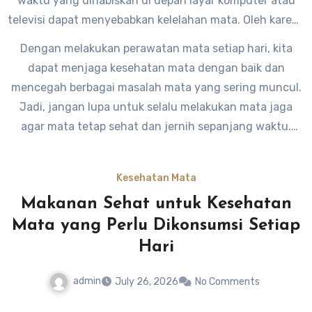
waktu yang dihabiskan di depan layar komputer atau
televisi dapat menyebabkan kelelahan mata. Oleh karena
itu, penting bagi kita untuk melakukan istirahat mata
Dengan melakukan perawatan mata setiap hari, kita
setiap satu jam sekali dengan cara menatap ke arah
dapat menjaga kesehatan mata dengan baik dan
yang berbeda selama beberapa menit.
mencegah berbagai masalah mata yang sering muncul.
Jadi, jangan lupa untuk selalu melakukan mata jaga
agar mata tetap sehat dan jernih sepanjang waktu.
Kesehatan Mata
Makanan Sehat untuk Kesehatan
Mata yang Perlu Dikonsumsi Setiap
Hari
admin
July 26, 2026
No Comments