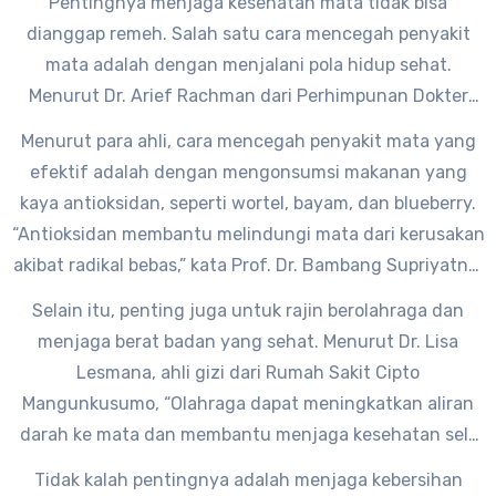
Pentingnya menjaga kesehatan mata tidak bisa
dianggap remeh. Salah satu cara mencegah penyakit
mata adalah dengan menjalani pola hidup sehat.
Menurut Dr. Arief Rachman dari Perhimpunan Dokter
Spesialis Mata Indonesia (Perdami), “Pola hidup sehat
Menurut para ahli, cara mencegah penyakit mata yang
memainkan peran penting dalam menjaga kesehatan
efektif adalah dengan mengonsumsi makanan yang
mata kita.”
kaya antioksidan, seperti wortel, bayam, dan blueberry.
“Antioksidan membantu melindungi mata dari kerusakan
akibat radikal bebas,” kata Prof. Dr. Bambang Supriyatno,
pakar kesehatan mata dari Universitas Indonesia.
Selain itu, penting juga untuk rajin berolahraga dan
menjaga berat badan yang sehat. Menurut Dr. Lisa
Lesmana, ahli gizi dari Rumah Sakit Cipto
Mangunkusumo, “Olahraga dapat meningkatkan aliran
darah ke mata dan membantu menjaga kesehatan sel-
sel mata.”
Tidak kalah pentingnya adalah menjaga kebersihan