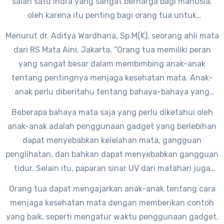
salah satu indra yang sangat berharga bagi manusia,
oleh karena itu penting bagi orang tua untuk
memberikan pemahaman kepada anak-anak tentang
Menurut dr. Aditya Wardhana, Sp.M(K), seorang ahli mata
pentingnya merawat mata dan menghindari bahaya
dari RS Mata Aini, Jakarta, “Orang tua memiliki peran
yang dapat mengancam kesehatan mata.
yang sangat besar dalam membimbing anak-anak
tentang pentingnya menjaga kesehatan mata. Anak-
anak perlu diberitahu tentang bahaya-bahaya yang
dapat merusak mata, seperti penggunaan gadget yang
Beberapa bahaya mata saja yang perlu diketahui oleh
berlebihan, paparan sinar UV, dan kebiasaan buruk
anak-anak adalah penggunaan gadget yang berlebihan
seperti merokok.”
dapat menyebabkan kelelahan mata, gangguan
penglihatan, dan bahkan dapat menyebabkan gangguan
tidur. Selain itu, paparan sinar UV dari matahari juga
dapat menyebabkan kerusakan pada mata, seperti
Orang tua dapat mengajarkan anak-anak tentang cara
katarak dan pterigium.
menjaga kesehatan mata dengan memberikan contoh
yang baik, seperti mengatur waktu penggunaan gadget,