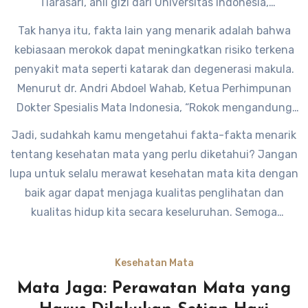
Tiarasari, ahli gizi dari Universitas Indonesia,
“Antioksidan dapat melindungi mata dari kerusakan
Tak hanya itu, fakta lain yang menarik adalah bahwa
akibat radikal bebas dan menjaga kualitas penglihatan
kebiasaan merokok dapat meningkatkan risiko terkena
kita.”
penyakit mata seperti katarak dan degenerasi makula.
Menurut dr. Andri Abdoel Wahab, Ketua Perhimpunan
Dokter Spesialis Mata Indonesia, “Rokok mengandung
zat-zat kimia berbahaya yang dapat merusak pembuluh
Jadi, sudahkah kamu mengetahui fakta-fakta menarik
darah di mata dan menyebabkan gangguan
tentang kesehatan mata yang perlu diketahui? Jangan
penglihatan.”
lupa untuk selalu merawat kesehatan mata kita dengan
baik agar dapat menjaga kualitas penglihatan dan
kualitas hidup kita secara keseluruhan. Semoga
informasi ini bermanfaat bagi kita semua.
Kesehatan Mata
Mata Jaga: Perawatan Mata yang