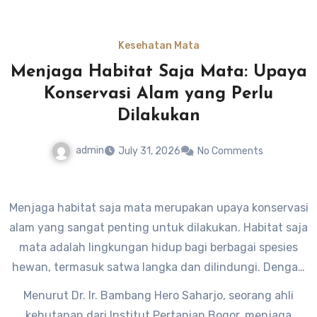
dengan kebutuhan Anda. Jaga kesehatan mata Anda
dengan baik, karena mata adalah jendela dunia Anda.
Kesehatan Mata
Menjaga Habitat Saja Mata: Upaya
Konservasi Alam yang Perlu
Dilakukan
admin
July 31, 2026
No Comments
Menjaga habitat saja mata merupakan upaya konservasi
alam yang sangat penting untuk dilakukan. Habitat saja
mata adalah lingkungan hidup bagi berbagai spesies
hewan, termasuk satwa langka dan dilindungi. Dengan
menjaga habitat saja mata, kita turut berperan dalam
Menurut Dr. Ir. Bambang Hero Saharjo, seorang ahli
menjaga keberlangsungan kehidupan flora dan fauna di
kehutanan dari Institut Pertanian Bogor, menjaga