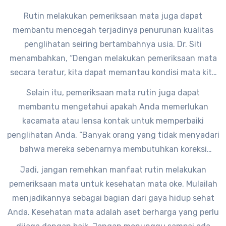
semakin baik pula penanganannya.”
Rutin melakukan pemeriksaan mata juga dapat
membantu mencegah terjadinya penurunan kualitas
penglihatan seiring bertambahnya usia. Dr. Siti
menambahkan, “Dengan melakukan pemeriksaan mata
secara teratur, kita dapat memantau kondisi mata kita
dan mengambil langkah-langkah pencegahan yang
Selain itu, pemeriksaan mata rutin juga dapat
diperlukan untuk menjaga kesehatan mata kita.”
membantu mengetahui apakah Anda memerlukan
kacamata atau lensa kontak untuk memperbaiki
penglihatan Anda. “Banyak orang yang tidak menyadari
bahwa mereka sebenarnya membutuhkan koreksi
penglihatan. Dengan melakukan pemeriksaan mata
Jadi, jangan remehkan manfaat rutin melakukan
secara rutin, kita dapat mengetahui apakah kita
pemeriksaan mata untuk kesehatan mata oke. Mulailah
memerlukan bantuan visual untuk melihat dengan lebih
menjadikannya sebagai bagian dari gaya hidup sehat
jelas,” kata Dr. Siti.
Anda. Kesehatan mata adalah aset berharga yang perlu