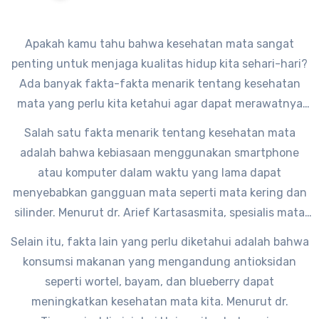
Apakah kamu tahu bahwa kesehatan mata sangat
penting untuk menjaga kualitas hidup kita sehari-hari?
Ada banyak fakta-fakta menarik tentang kesehatan
mata yang perlu kita ketahui agar dapat merawatnya
dengan baik.
Salah satu fakta menarik tentang kesehatan mata
adalah bahwa kebiasaan menggunakan smartphone
atau komputer dalam waktu yang lama dapat
menyebabkan gangguan mata seperti mata kering dan
silinder. Menurut dr. Arief Kartasasmita, spesialis mata
dari RS Cipto Mangunkusumo, “Paparan sinar biru yang
Selain itu, fakta lain yang perlu diketahui adalah bahwa
dipancarkan oleh layar smartphone atau komputer dapat
konsumsi makanan yang mengandung antioksidan
merusak sel-sel mata kita jika terlalu sering dan terlalu
seperti wortel, bayam, dan blueberry dapat
lama.”
meningkatkan kesehatan mata kita. Menurut dr.