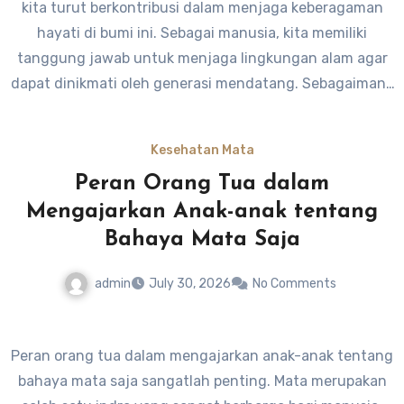
kita turut berkontribusi dalam menjaga keberagaman
hewan liar.”
hayati di bumi ini. Sebagai manusia, kita memiliki
tanggung jawab untuk menjaga lingkungan alam agar
dapat dinikmati oleh generasi mendatang. Sebagaimana
yang dikatakan oleh Nelson Mandela, “Kelestarian alam
adalah warisan terbesar yang bisa kita berikan kepada
Kesehatan Mata
anak cucu kita.” Mari kita bersama-sama menjaga
Peran Orang Tua dalam
habitat saja mata demi keberlangsungan alam yang
Mengajarkan Anak-anak tentang
lestari.
Bahaya Mata Saja
admin
July 30, 2026
No Comments
Peran orang tua dalam mengajarkan anak-anak tentang
bahaya mata saja sangatlah penting. Mata merupakan