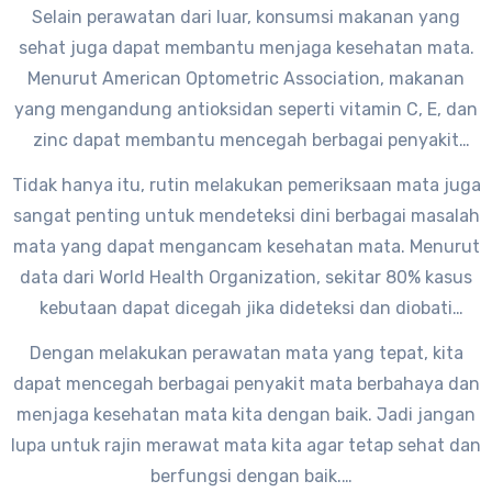
kacamata hitam sangat dianjurkan terutama saat
Selain perawatan dari luar, konsumsi makanan yang
berada di luar ruangan,” tambah dr. John Doe.
sehat juga dapat membantu menjaga kesehatan mata.
Menurut American Optometric Association, makanan
yang mengandung antioksidan seperti vitamin C, E, dan
zinc dapat membantu mencegah berbagai penyakit
mata seperti degenerasi makula dan katarak.
Tidak hanya itu, rutin melakukan pemeriksaan mata juga
sangat penting untuk mendeteksi dini berbagai masalah
mata yang dapat mengancam kesehatan mata. Menurut
data dari World Health Organization, sekitar 80% kasus
kebutaan dapat dicegah jika dideteksi dan diobati
secara dini.
Dengan melakukan perawatan mata yang tepat, kita
dapat mencegah berbagai penyakit mata berbahaya dan
menjaga kesehatan mata kita dengan baik. Jadi jangan
lupa untuk rajin merawat mata kita agar tetap sehat dan
berfungsi dengan baik.