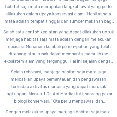
bumi ini.
habitat saja mata merupakan langkah awal yang perlu
dilakukan dalam upaya konservasi alam. “Habitat saja
mata adalah tempat tinggal dan sumber makanan bagi
berbagai jenis hewan. Jika habitat ini terganggu, maka
Salah satu contoh kegiatan yang dapat dilakukan untuk
akan berdampak pada populasi hewan di dalamnya,”
menjaga habitat saja mata adalah dengan melakukan
ujarnya.
reboisasi. Menanam kembali pohon-pohon yang telah
ditebang atau rusak dapat membantu memulihkan
ekosistem alam yang terganggu. Hal ini sejalan dengan
pendapat Prof. Dr. Emil Salim, mantan Menteri
Selain reboisasi, menjaga habitat saja mata juga
Lingkungan Hidup, yang menyatakan, “Kita harus
melibatkan upaya pemantauan dan pengawasan
menjaga habitat alam agar keanekaragaman hayati di
terhadap aktivitas manusia yang dapat merusak
dalamnya tetap terjaga.”
lingkungan. Menurut Dr. Ani Mardiastuti, seorang pakar
biologi konservasi, “Kita perlu mengawasi dan
mengontrol aktivitas manusia yang dapat merusak
Dengan melakukan upaya menjaga habitat saja mata,
habitat saja mata, seperti illegal logging dan perburuan