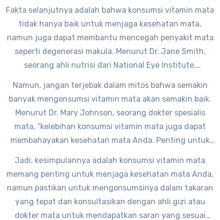
penting untuk kesehatan mata, namun tidak bisa
Fakta selanjutnya adalah bahwa konsumsi vitamin mata
diandalkan sendirian. Kita juga memerlukan vitamin lain
tidak hanya baik untuk menjaga kesehatan mata,
seperti vitamin C, E, dan mineral seperti seng untuk
namun juga dapat membantu mencegah penyakit mata
menjaga kesehatan mata secara optimal.”
seperti degenerasi makula. Menurut Dr. Jane Smith,
seorang ahli nutrisi dari National Eye Institute,
“memperhatikan asupan vitamin dan mineral yang
Namun, jangan terjebak dalam mitos bahwa semakin
cukup dari makanan atau suplemen dapat membantu
banyak mengonsumsi vitamin mata akan semakin baik.
mencegah risiko terkena degenerasi makula pada usia
Menurut Dr. Mary Johnson, seorang dokter spesialis
lanjut.”
mata, “kelebihan konsumsi vitamin mata juga dapat
membahayakan kesehatan mata Anda. Penting untuk
berkonsultasi dengan dokter atau ahli gizi sebelum
Jadi, kesimpulannya adalah konsumsi vitamin mata
mengonsumsi suplemen vitamin mata, terutama jika
memang penting untuk menjaga kesehatan mata Anda,
Anda sudah mengonsumsi makanan yang kaya akan
namun pastikan untuk mengonsumsinya dalam takaran
vitamin dan mineral.”
yang tepat dan konsultasikan dengan ahli gizi atau
dokter mata untuk mendapatkan saran yang sesuai