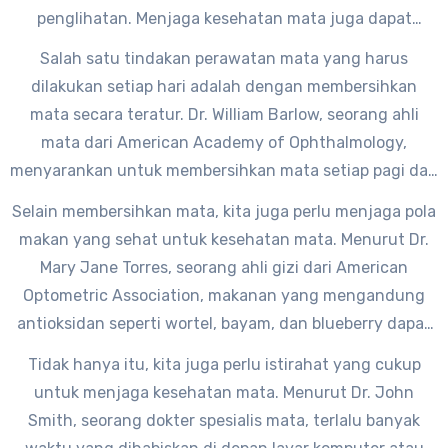
penglihatan. Menjaga kesehatan mata juga dapat
mencegah berbagai masalah mata yang sering muncul,
Salah satu tindakan perawatan mata yang harus
seperti mata kering, mata merah, atau bahkan
dilakukan setiap hari adalah dengan membersihkan
gangguan penglihatan yang lebih serius.
mata secara teratur. Dr. William Barlow, seorang ahli
mata dari American Academy of Ophthalmology,
menyarankan untuk membersihkan mata setiap pagi dan
malam menggunakan air hangat dan kapas. Hal ini dapat
Selain membersihkan mata, kita juga perlu menjaga pola
membantu menghilangkan kotoran atau debu yang
makan yang sehat untuk kesehatan mata. Menurut Dr.
menempel pada mata dan mencegah infeksi.
Mary Jane Torres, seorang ahli gizi dari American
Optometric Association, makanan yang mengandung
antioksidan seperti wortel, bayam, dan blueberry dapat
membantu menjaga kesehatan mata. Konsumsi
Tidak hanya itu, kita juga perlu istirahat yang cukup
makanan yang kaya akan vitamin A, C, dan E juga dapat
untuk menjaga kesehatan mata. Menurut Dr. John
membantu mengurangi risiko terkena penyakit mata.
Smith, seorang dokter spesialis mata, terlalu banyak