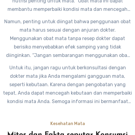
nutrisi penting untuk mata. “Obat mata ini dapat
membantu memperbaiki kondisi mata dan mencegah
kebutaan lebih lanjut,” kata dr. Andini.
Namun, penting untuk diingat bahwa penggunaan obat
mata harus sesuai dengan anjuran dokter.
Menggunakan obat mata tanpa resep dokter dapat
berisiko menyebabkan efek samping yang tidak
diinginkan. “Jangan sembarangan menggunakan obat
mata tanpa konsultasi dokter, karena setiap kondisi
Untuk itu, jangan ragu untuk berkonsultasi dengan
mata memerlukan penanganan yang berbeda-beda,”
dokter mata jika Anda mengalami gangguan mata,
tegas dr. Andini.
seperti kebutaan. Karena dengan pengobatan yang
tepat, Anda dapat mencegah kebutaan dan memperbaiki
kondisi mata Anda. Semoga informasi ini bermanfaat
dan jangan lupa jaga kesehatan mata Anda dengan
baik.
Kesehatan Mata
Mitos dan Fakta seputar Konsumsi