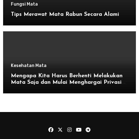
Fungsi Mata
Tips Merawat Mata Rabun Secara Alami
Kesehatan Mata
Mengapa Kita Harus Berhenti Melakukan
Mata Saja dan Mulai Menghargai Privasi
Orang Lain