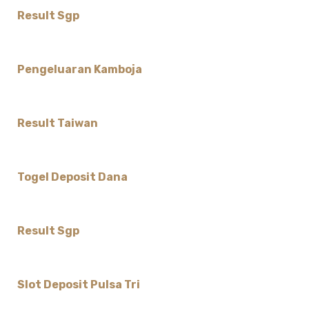
Result Sgp
Pengeluaran Kamboja
Result Taiwan
Togel Deposit Dana
Result Sgp
Slot Deposit Pulsa Tri