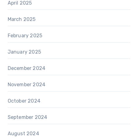
April 2025
March 2025
February 2025
January 2025
December 2024
November 2024
October 2024
September 2024
August 2024