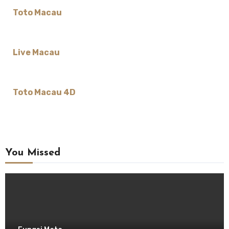
Toto Macau
Live Macau
Toto Macau 4D
You Missed