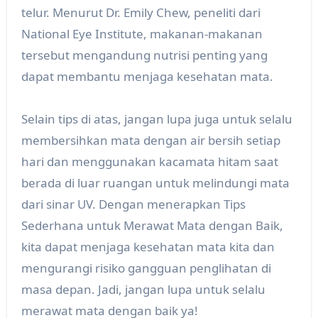
telur. Menurut Dr. Emily Chew, peneliti dari
National Eye Institute, makanan-makanan
tersebut mengandung nutrisi penting yang
dapat membantu menjaga kesehatan mata.
Selain tips di atas, jangan lupa juga untuk selalu
membersihkan mata dengan air bersih setiap
hari dan menggunakan kacamata hitam saat
berada di luar ruangan untuk melindungi mata
dari sinar UV. Dengan menerapkan Tips
Sederhana untuk Merawat Mata dengan Baik,
kita dapat menjaga kesehatan mata kita dan
mengurangi risiko gangguan penglihatan di
masa depan. Jadi, jangan lupa untuk selalu
merawat mata dengan baik ya!