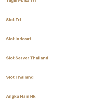
Togel Pulsa Tri
Slot Tri
Slot Indosat
Slot Server Thailand
Slot Thailand
Angka Main Hk