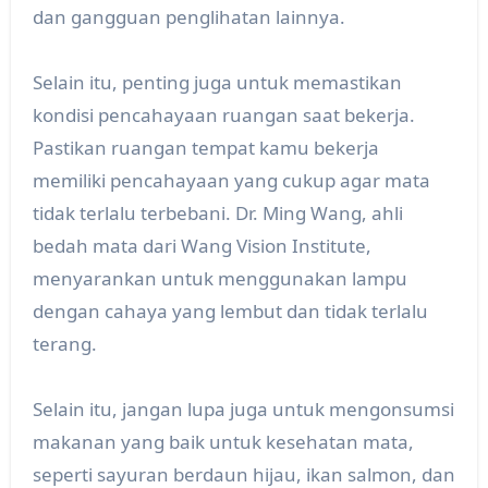
dan gangguan penglihatan lainnya.
Selain itu, penting juga untuk memastikan
kondisi pencahayaan ruangan saat bekerja.
Pastikan ruangan tempat kamu bekerja
memiliki pencahayaan yang cukup agar mata
tidak terlalu terbebani. Dr. Ming Wang, ahli
bedah mata dari Wang Vision Institute,
menyarankan untuk menggunakan lampu
dengan cahaya yang lembut dan tidak terlalu
terang.
Selain itu, jangan lupa juga untuk mengonsumsi
makanan yang baik untuk kesehatan mata,
seperti sayuran berdaun hijau, ikan salmon, dan