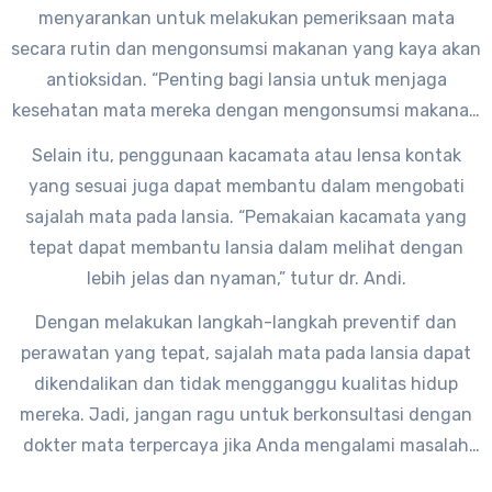
terhadap penyakit mata,” tambah dr. Andi.
menyarankan untuk melakukan pemeriksaan mata
secara rutin dan mengonsumsi makanan yang kaya akan
antioksidan. “Penting bagi lansia untuk menjaga
kesehatan mata mereka dengan mengonsumsi makanan
yang mengandung lutein dan zeaxanthin, seperti
Selain itu, penggunaan kacamata atau lensa kontak
sayuran berdaun hijau dan buah-buahan berwarna
yang sesuai juga dapat membantu dalam mengobati
oranye,” jelas dr. Andi.
sajalah mata pada lansia. “Pemakaian kacamata yang
tepat dapat membantu lansia dalam melihat dengan
lebih jelas dan nyaman,” tutur dr. Andi.
Dengan melakukan langkah-langkah preventif dan
perawatan yang tepat, sajalah mata pada lansia dapat
dikendalikan dan tidak mengganggu kualitas hidup
mereka. Jadi, jangan ragu untuk berkonsultasi dengan
dokter mata terpercaya jika Anda mengalami masalah
sajalah mata pada usia lanjut. Semoga artikel ini