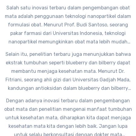
pengembangan obat mata, kita bisa lebih efektif dalam
Salah satu inovasi terbaru dalam pengembangan obat
mengobati berbagai penyakit mata seperti katarak,
mata adalah penggunaan teknologi nanopartikel dalam
glaukoma, dan infeksi mata lainnya,” ujar Dr. Ani.
formulasi obat. Menurut Prof. Budi Santoso, seorang
pakar farmasi dari Universitas Indonesia, teknologi
nanopartikel memungkinkan obat mata lebih mudah
diserap oleh mata dan memberikan efek yang lebih
Selain itu, penelitian terbaru juga menunjukkan bahwa
cepat dan efektif. “Dengan teknologi nanopartikel, obat
ekstrak tumbuhan seperti blueberry dan bilberry dapat
mata dapat bekerja secara targetted pada area yang
membantu menjaga kesehatan mata. Menurut Dr.
sakit tanpa menimbulkan efek samping yang berlebihan,”
Fitriani, seorang ahli gizi dari Universitas Gadjah Mada,
jelas Prof. Budi.
kandungan antioksidan dalam blueberry dan bilberry
dapat melindungi mata dari kerusakan akibat paparan
Dengan adanya inovasi terbaru dalam pengembangan
sinar UV dan radikal bebas. “Konsumsi blueberry dan
obat mata dan penelitian mengenai manfaat tumbuhan
bilberry secara teratur dapat membantu menjaga
untuk kesehatan mata, diharapkan kita dapat menjaga
kesehatan mata kita,” tambah Dr. Fitriani.
kesehatan mata kita dengan lebih baik. Jangan lupa
untuk selalu berkonsultasi dengan dokter mata