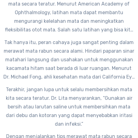
mata secara teratur. Menurut American Academy of
jeruk, dan almond.
Ophthalmology, latihan mata dapat membantu
mengurangi kelelahan mata dan meningkatkan
fleksibilitas otot mata. Salah satu latihan yang bisa kita
lakukan adalah dengan melihat objek yang jauh selama
Tak hanya itu, peran cahaya juga sangat penting dalam
beberapa detik, kemudian beralih melihat objek yang
merawat mata rabun secara alami. Hindari paparan sinar
dekat.
matahari langsung dan usahakan untuk menggunakan
kacamata hitam saat berada di luar ruangan. Menurut
Dr. Michael Fong, ahli kesehatan mata dari California Eye
Institute, “Paparan sinar matahari berlebihan dapat
Terakhir, jangan lupa untuk selalu membersihkan mata
merusak retina mata dan mempercepat proses rabun.”
kita secara teratur. Dr. Lita menyarankan, “Gunakan air
bersih atau larutan saline untuk membersihkan mata
dari debu dan kotoran yang dapat menyebabkan iritasi
dan infeksi.”
Dengan menjalankan tips merawat mata rabun secara