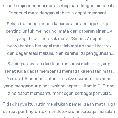
seperti rajin mencuci mata setiap hari dengan air bersih.
“Mencuci mata dengan air bersih dapat membantu
membersihkan mata dari kotoran dan debu yang dapat
Selain itu, penggunaan kacamata hitam juga sangat
menyebabkan iritasi dan peradangan pada mata,” ujar dr.
penting untuk melindungi mata dari paparan sinar UV
John Doe.
yang dapat merusak mata. “Sinar UV dapat
menyebabkan berbagai masalah mata seperti katarak
dan degenerasi makula, oleh karena itu penggunaan
kacamata hitam sangat dianjurkan terutama saat
Selain perawatan dari luar, konsumsi makanan yang
berada di luar ruangan,” tambah dr. John Doe.
sehat juga dapat membantu menjaga kesehatan mata.
Menurut American Optometric Association, makanan
yang mengandung antioksidan seperti vitamin C, E, dan
zinc dapat membantu mencegah berbagai penyakit
mata seperti degenerasi makula dan katarak.
Tidak hanya itu, rutin melakukan pemeriksaan mata juga
sangat penting untuk mendeteksi dini berbagai masalah