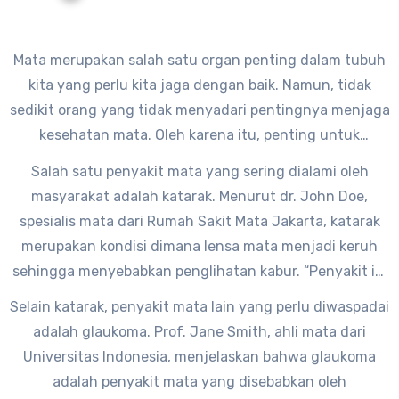
Mata merupakan salah satu organ penting dalam tubuh
kita yang perlu kita jaga dengan baik. Namun, tidak
sedikit orang yang tidak menyadari pentingnya menjaga
kesehatan mata. Oleh karena itu, penting untuk
mengenal berbagai penyakit mata dan cara
Salah satu penyakit mata yang sering dialami oleh
mencegahnya dengan gaya hidup sehat.
masyarakat adalah katarak. Menurut dr. John Doe,
spesialis mata dari Rumah Sakit Mata Jakarta, katarak
merupakan kondisi dimana lensa mata menjadi keruh
sehingga menyebabkan penglihatan kabur. “Penyakit ini
umumnya terjadi akibat faktor usia, namun juga bisa
Selain katarak, penyakit mata lain yang perlu diwaspadai
dipengaruhi oleh faktor genetik dan gaya hidup yang
adalah glaukoma. Prof. Jane Smith, ahli mata dari
kurang sehat,” ungkap dr. John Doe.
Universitas Indonesia, menjelaskan bahwa glaukoma
adalah penyakit mata yang disebabkan oleh