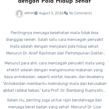
dengan Pola Hidup Sehat
admin
August 5, 2026
No Comments
Pentingnya menjaga kesehatan mata tidak bisa
dianggap remeh. Salah satu cara mencegah penyakit
mata adalah dengan menjalani pola hidup sehat.
Menurut Dr. Arief Rachman dari Perhimpunan Dokter
Spesialis Mata Indonesia (Perdami), “Pola hidup sehat
Menurut para ahli, cara mencegah penyakit mata yang
memainkan peran penting dalam menjaga kesehatan
efektif adalah dengan mengonsumsi makanan yang
mata kita.”
kaya antioksidan, seperti wortel, bayam, dan blueberry.
“Antioksidan membantu melindungi mata dari kerusakan
akibat radikal bebas,” kata Prof. Dr. Bambang Supriyatno,
pakar kesehatan mata dari Universitas Indonesia.
Selain itu, penting juga untuk rajin berolahraga dan
menjaga berat badan yang sehat. Menurut Dr. Lisa