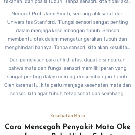
tekanan, dan posisi tubuh. Tanpa sensori, kita tidak akan
bisa merasakan apapun di sekitar kita.
Menurut Prof. Jane Smith, seorang ahli saraf dari
Universitas Stanford, “Fungsi sensori sangat penting
dalam menjaga keseimbangan tubuh. Sensori
membantu otak dalam mengatur gerakan tubuh dan
menghindari bahaya. Tanpa sensori, kita akan kesulitan
dalam bergerak dan menjaga keseimbangan.”
Dari penjelasan para ahli di atas, dapat disimpulkan
bahwa mata dan fungsi sensori memiliki peran yang
sangat penting dalam menjaga keseimbangan tubuh.
Oleh karena itu, kita perlu menjaga kesehatan mata dan
sensori kita agar tubuh tetap sehat dan seimbang.
Jangan lupa untuk rutin memeriksakan mata dan
sensori kita ke dokter spesialis agar dapat mendeteksi
Kesehatan Mata
masalah sejak dini dan mencegah komplikasi yang lebih
Cara Mencegah Penyakit Mata Oke
serius. Semoga artikel ini bermanfaat bagi pembaca.