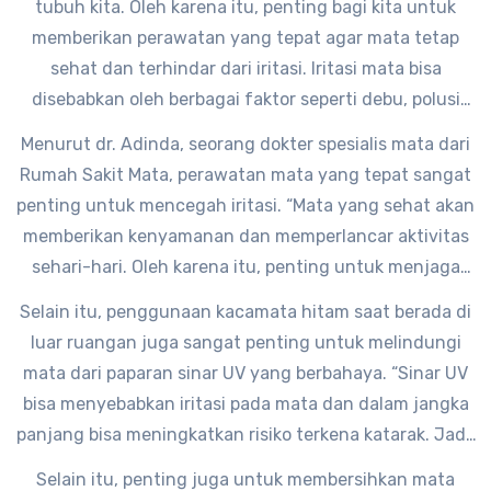
tubuh kita. Oleh karena itu, penting bagi kita untuk
memberikan perawatan yang tepat agar mata tetap
sehat dan terhindar dari iritasi. Iritasi mata bisa
disebabkan oleh berbagai faktor seperti debu, polusi
udara, paparan sinar matahari, dan penggunaan lensa
Menurut dr. Adinda, seorang dokter spesialis mata dari
kontak yang tidak benar.
Rumah Sakit Mata, perawatan mata yang tepat sangat
penting untuk mencegah iritasi. “Mata yang sehat akan
memberikan kenyamanan dan memperlancar aktivitas
sehari-hari. Oleh karena itu, penting untuk menjaga
kebersihan mata, hindari menyentuh mata dengan
Selain itu, penggunaan kacamata hitam saat berada di
tangan yang kotor, dan jangan lupa untuk istirahat
luar ruangan juga sangat penting untuk melindungi
mata setelah bekerja di depan komputer dalam waktu
mata dari paparan sinar UV yang berbahaya. “Sinar UV
yang lama,” ujarnya.
bisa menyebabkan iritasi pada mata dan dalam jangka
panjang bisa meningkatkan risiko terkena katarak. Jadi,
jangan lupa selalu membawa kacamata hitam saat
Selain itu, penting juga untuk membersihkan mata