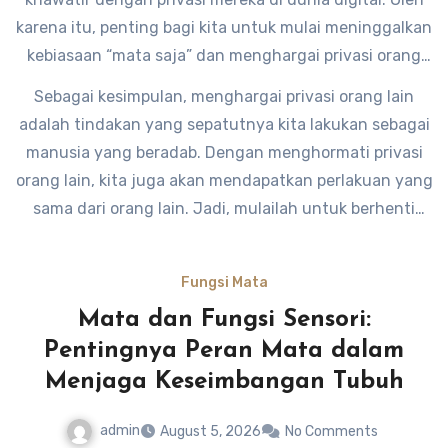
tuturnya.
karena itu, penting bagi kita untuk mulai meninggalkan
kebiasaan “mata saja” dan menghargai privasi orang
lain. Sebagai manusia yang memiliki empati, kita harus
Sebagai kesimpulan, menghargai privasi orang lain
bisa merasakan bagaimana rasanya jika privasi kita
adalah tindakan yang sepatutnya kita lakukan sebagai
diinvasi oleh orang lain.
manusia yang beradab. Dengan menghormati privasi
orang lain, kita juga akan mendapatkan perlakuan yang
sama dari orang lain. Jadi, mulailah untuk berhenti
melakukan mata saja dan mulailah menghargai privasi
orang lain.
Fungsi Mata
Mata dan Fungsi Sensori:
Pentingnya Peran Mata dalam
Menjaga Keseimbangan Tubuh
admin
August 5, 2026
No Comments