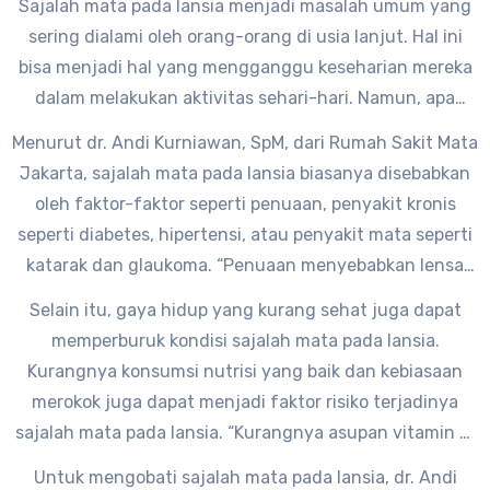
Sajalah mata pada lansia menjadi masalah umum yang
sering dialami oleh orang-orang di usia lanjut. Hal ini
bisa menjadi hal yang mengganggu keseharian mereka
dalam melakukan aktivitas sehari-hari. Namun, apa
sebenarnya penyebab dari sajalah mata pada lansia ini?
Menurut dr. Andi Kurniawan, SpM, dari Rumah Sakit Mata
Jakarta, sajalah mata pada lansia biasanya disebabkan
oleh faktor-faktor seperti penuaan, penyakit kronis
seperti diabetes, hipertensi, atau penyakit mata seperti
katarak dan glaukoma. “Penuaan menyebabkan lensa
mata menjadi kaku dan kehilangan elastisitasnya,
Selain itu, gaya hidup yang kurang sehat juga dapat
sehingga sulit untuk fokus dengan baik,” ungkap dr.
memperburuk kondisi sajalah mata pada lansia.
Andi.
Kurangnya konsumsi nutrisi yang baik dan kebiasaan
merokok juga dapat menjadi faktor risiko terjadinya
sajalah mata pada lansia. “Kurangnya asupan vitamin A,
C, dan E dapat menyebabkan mata menjadi lebih rentan
Untuk mengobati sajalah mata pada lansia, dr. Andi