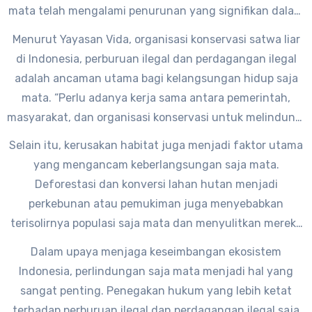
mata telah mengalami penurunan yang signifikan dalam
beberapa tahun terakhir.
Menurut Yayasan Vida, organisasi konservasi satwa liar
di Indonesia, perburuan ilegal dan perdagangan ilegal
adalah ancaman utama bagi kelangsungan hidup saja
mata. “Perlu adanya kerja sama antara pemerintah,
masyarakat, dan organisasi konservasi untuk melindungi
saja mata dan habitatnya,” ujar salah satu perwakilan
Selain itu, kerusakan habitat juga menjadi faktor utama
Yayasan Vida.
yang mengancam keberlangsungan saja mata.
Deforestasi dan konversi lahan hutan menjadi
perkebunan atau pemukiman juga menyebabkan
terisolirnya populasi saja mata dan menyulitkan mereka
untuk mencari makan.
Dalam upaya menjaga keseimbangan ekosistem
Indonesia, perlindungan saja mata menjadi hal yang
sangat penting. Penegakan hukum yang lebih ketat
terhadap perburuan ilegal dan perdagangan ilegal saja