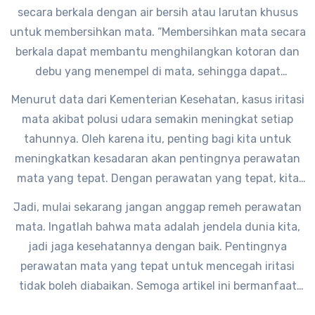
beraktivitas di luar ruangan,” tambah dr. Adinda.
secara berkala dengan air bersih atau larutan khusus
untuk membersihkan mata. “Membersihkan mata secara
berkala dapat membantu menghilangkan kotoran dan
debu yang menempel di mata, sehingga dapat
mencegah iritasi dan infeksi,” jelas dr. Adinda.
Menurut data dari Kementerian Kesehatan, kasus iritasi
mata akibat polusi udara semakin meningkat setiap
tahunnya. Oleh karena itu, penting bagi kita untuk
meningkatkan kesadaran akan pentingnya perawatan
mata yang tepat. Dengan perawatan yang tepat, kita
dapat mencegah iritasi mata dan menjaga kesehatan
Jadi, mulai sekarang jangan anggap remeh perawatan
mata kita dengan baik.
mata. Ingatlah bahwa mata adalah jendela dunia kita,
jadi jaga kesehatannya dengan baik. Pentingnya
perawatan mata yang tepat untuk mencegah iritasi
tidak boleh diabaikan. Semoga artikel ini bermanfaat
untuk kita semua.