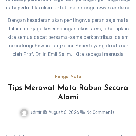
mata perlu dilakukan untuk melindungi hewan endemik
yang satu ini.
Dengan kesadaran akan pentingnya peran saja mata
dalam menjaga keseimbangan ekosistem, diharapkan
kita semua dapat bersama-sama berkontribusi dalam
melindungi hewan langka ini. Seperti yang dikatakan
oleh Prof. Dr. Ir. Emil Salim, “Kita sebagai manusia
memiliki tanggung jawab moral untuk menjaga
keberlangsungan semua makhluk hidup di bumi,
Fungsi Mata
termasuk saja mata.” Semoga saja mata tetap bisa
Tips Merawat Mata Rabun Secara
berkembang biak dan berperan penting dalam menjaga
Alami
kelestarian alam Indonesia.
admin
August 6, 2026
No Comments