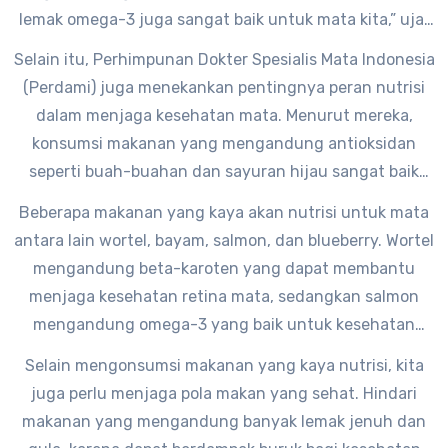
lemak omega-3 juga sangat baik untuk mata kita,” ujar
Dr. Roizen.
Selain itu, Perhimpunan Dokter Spesialis Mata Indonesia
(Perdami) juga menekankan pentingnya peran nutrisi
dalam menjaga kesehatan mata. Menurut mereka,
konsumsi makanan yang mengandung antioksidan
seperti buah-buahan dan sayuran hijau sangat baik
untuk mata. “Antioksidan dapat melindungi mata dari
Beberapa makanan yang kaya akan nutrisi untuk mata
kerusakan akibat radikal bebas,” ujar salah seorang
antara lain wortel, bayam, salmon, dan blueberry. Wortel
anggota Perdami.
mengandung beta-karoten yang dapat membantu
menjaga kesehatan retina mata, sedangkan salmon
mengandung omega-3 yang baik untuk kesehatan
mata. Blueberry juga mengandung antioksidan yang
Selain mengonsumsi makanan yang kaya nutrisi, kita
baik untuk mata.
juga perlu menjaga pola makan yang sehat. Hindari
makanan yang mengandung banyak lemak jenuh dan