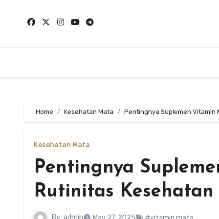
Skip
to
content
Home
Kesehatan Mata
Pentingnya Suplemen Vitamin 
Kesehatan Mata
Pentingnya Supleme
Rutinitas Kesehatan
By
admin
May 27, 2025
#vitamin mata