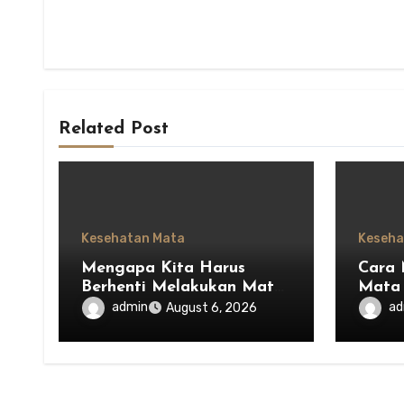
Related Post
Kesehatan Mata
Keseha
Mengapa Kita Harus
Cara 
Berhenti Melakukan Mata
Mata 
Saja dan Mulai
Hidup
admin
ad
August 6, 2026
Menghargai Privasi Orang
Lain