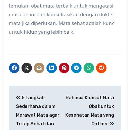
temukan obat mata terbaik untuk mengatasi
masalah ini dan konsultasikan dengan dokter
mata jika diperlukan. Mata sehat adalah kunci
untuk hidup yang lebih baik.
Post
5 Langkah
Rahasia Khasiat Mata
navigation
Sederhana dalam
Obat untuk
Merawat Mata agar
Kesehatan Mata yang
Tetap Sehat dan
Optimal