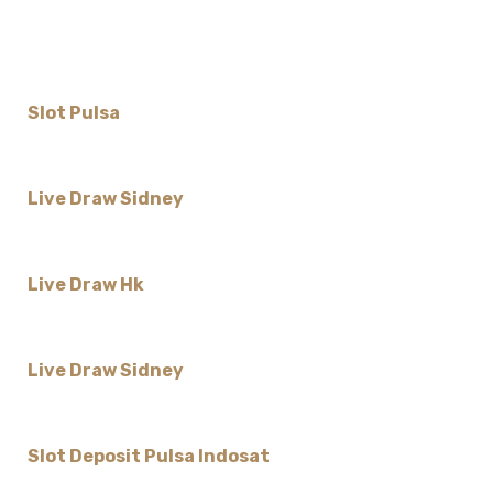
Slot Pulsa
Live Draw Sidney
Live Draw Hk
Live Draw Sidney
Slot Deposit Pulsa Indosat