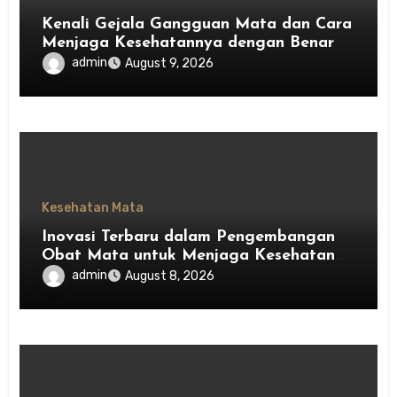
Kenali Gejala Gangguan Mata dan Cara
Menjaga Kesehatannya dengan Benar
admin
August 9, 2026
Kesehatan Mata
Inovasi Terbaru dalam Pengembangan
Obat Mata untuk Menjaga Kesehatan
Mata
admin
August 8, 2026