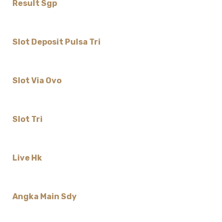
Result Sgp
Slot Deposit Pulsa Tri
Slot Via Ovo
Slot Tri
Live Hk
Angka Main Sdy