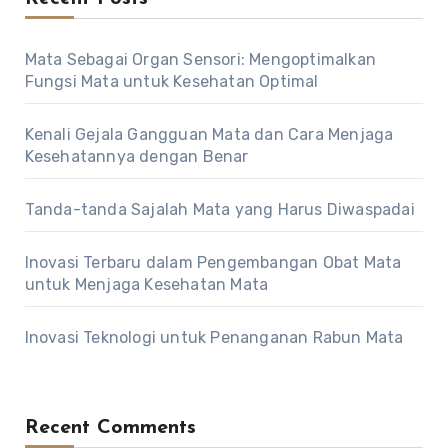
Mata Sebagai Organ Sensori: Mengoptimalkan
Fungsi Mata untuk Kesehatan Optimal
Kenali Gejala Gangguan Mata dan Cara Menjaga
Kesehatannya dengan Benar
Tanda-tanda Sajalah Mata yang Harus Diwaspadai
Inovasi Terbaru dalam Pengembangan Obat Mata
untuk Menjaga Kesehatan Mata
Inovasi Teknologi untuk Penanganan Rabun Mata
Recent Comments