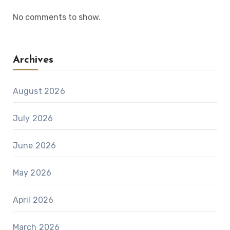
No comments to show.
Archives
August 2026
July 2026
June 2026
May 2026
April 2026
March 2026