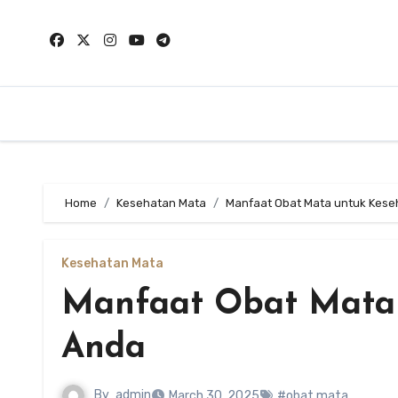
Skip
to
content
Home
Kesehatan Mata
Manfaat Obat Mata untuk Kes
Kesehatan Mata
Manfaat Obat Mata
Anda
By
admin
March 30, 2025
#obat mata