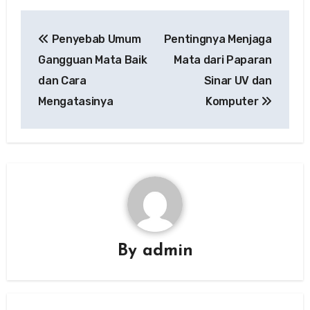
Post
Penyebab Umum
Pentingnya Menjaga
navigation
Gangguan Mata Baik
Mata dari Paparan
dan Cara
Sinar UV dan
Mengatasinya
Komputer
By
admin