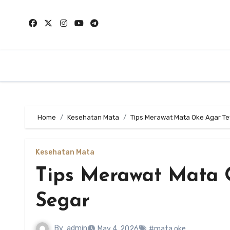
Skip
to
content
Home
Kesehatan Mata
Tips Merawat Mata Oke Agar Te
Kesehatan Mata
Tips Merawat Mata 
Segar
By
admin
May 4, 2026
#mata oke