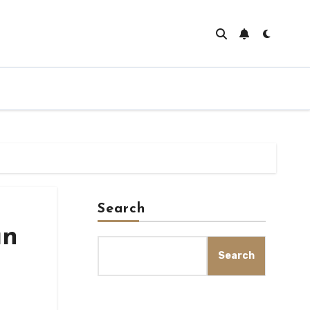
Search
an
Search