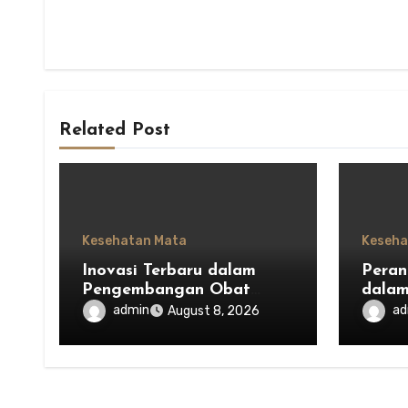
Related Post
Kesehatan Mata
Keseha
Inovasi Terbaru dalam
Peran
Pengembangan Obat
dala
Mata untuk Menjaga
Kesei
admin
ad
August 8, 2026
Kesehatan Mata
Indon