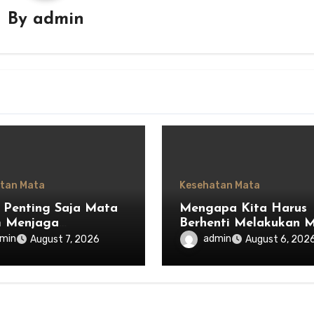
By
admin
tan Mata
Kesehatan Mata
 Penting Saja Mata
Mengapa Kita Harus
m Menjaga
Berhenti Melakukan 
mbangan Ekosistem
Saja dan Mulai
min
admin
August 7, 2026
August 6, 202
esia
Menghargai Privasi O
Lain