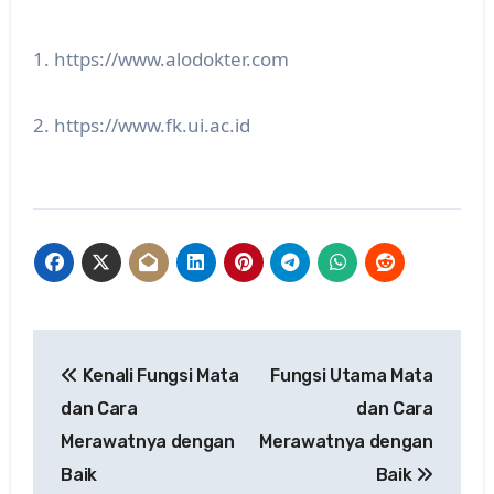
1. https://www.alodokter.com
2. https://www.fk.ui.ac.id
Post
Kenali Fungsi Mata
Fungsi Utama Mata
navigation
dan Cara
dan Cara
Merawatnya dengan
Merawatnya dengan
Baik
Baik