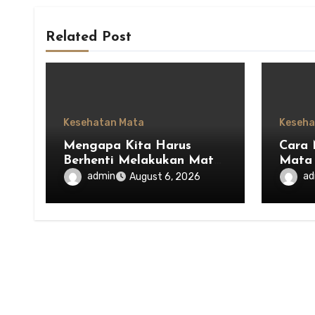
Related Post
Kesehatan Mata
Keseha
Mengapa Kita Harus
Cara 
Berhenti Melakukan Mata
Mata 
Saja dan Mulai
Hidup
admin
ad
August 6, 2026
Menghargai Privasi Orang
Lain