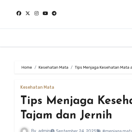
Skip
to
content
Home
Kesehatan Mata
Tips Menjaga Kesehatan Mata a
Kesehatan Mata
Tips Menjaga Keseh
Tajam dan Jernih
By
admin
September 24, 2025
#menjaga mat