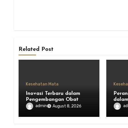
Related Post
Kesehatan Mata
Keseha
Inovasi Terbaru dalam
Peran
Pengembangan Obat
dala
Mata untuk Menjaga
Kesei
admin
ad
August 8, 2026
Kesehatan Mata
Indon