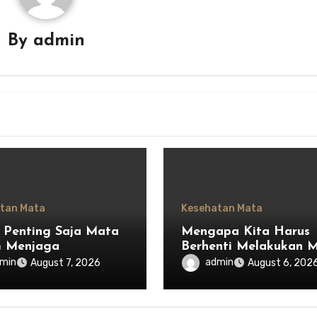
By
admin
tan Mata
Kesehatan Mata
 Penting Saja Mata
Mengapa Kita Harus
m Menjaga
Berhenti Melakukan 
mbangan Ekosistem
Saja dan Mulai
min
admin
August 7, 2026
August 6, 202
esia
Menghargai Privasi O
Lain