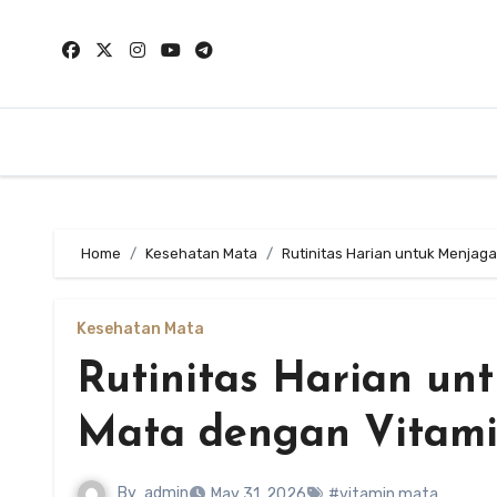
Skip
to
content
Home
Kesehatan Mata
Rutinitas Harian untuk Menjag
Kesehatan Mata
Rutinitas Harian u
Mata dengan Vitam
By
admin
May 31, 2026
#vitamin mata