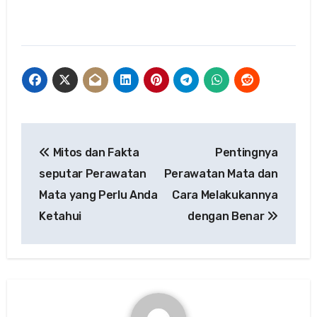
Post
Mitos dan Fakta
Pentingnya
navigation
seputar Perawatan
Perawatan Mata dan
Mata yang Perlu Anda
Cara Melakukannya
Ketahui
dengan Benar