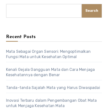
Search
Recent Posts
Mata Sebagai Organ Sensori: Mengoptimalkan
Fungsi Mata untuk Kesehatan Optimal
Kenali Gejala Gangguan Mata dan Cara Menjaga
Kesehatannya dengan Benar
Tanda-tanda Sajalah Mata yang Harus Diwaspadai
Inovasi Terbaru dalam Pengembangan Obat Mata
untuk Menjaga Kesehatan Mata