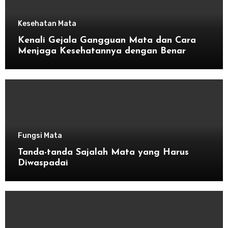
Kesehatan Mata
Kenali Gejala Gangguan Mata dan Cara
Menjaga Kesehatannya dengan Benar
Fungsi Mata
Tanda-tanda Sajalah Mata yang Harus
Diwaspadai