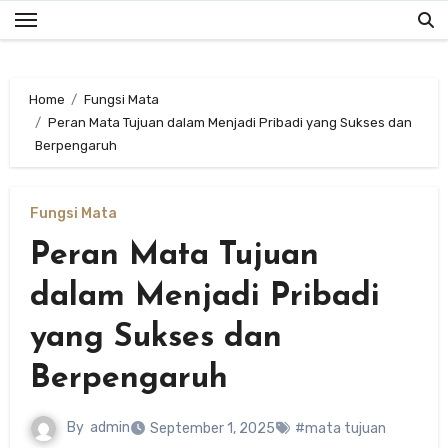
Skip
to
content
Home
Fungsi Mata
Peran Mata Tujuan dalam Menjadi Pribadi yang Sukses dan
Berpengaruh
Fungsi Mata
Peran Mata Tujuan
dalam Menjadi Pribadi
yang Sukses dan
Berpengaruh
By
admin
September 1, 2025
#mata tujuan