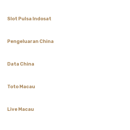
Slot Pulsa Indosat
Pengeluaran China
Data China
Toto Macau
Live Macau