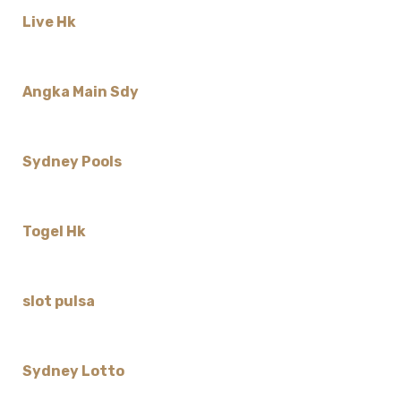
Live Hk
Angka Main Sdy
Sydney Pools
Togel Hk
slot pulsa
Sydney Lotto