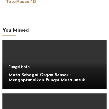
Toto Macau 4D
You Missed
Fungsi Mata
Mata Sebagai Organ Sensori:
Mengoptimalkan Fungsi Mata untuk
Kesehatan Optimal