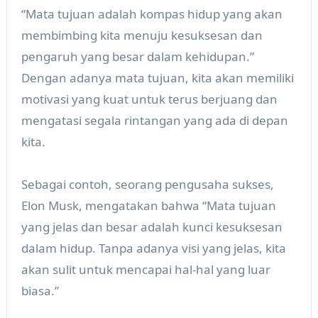
“Mata tujuan adalah kompas hidup yang akan
membimbing kita menuju kesuksesan dan
pengaruh yang besar dalam kehidupan.”
Dengan adanya mata tujuan, kita akan memiliki
motivasi yang kuat untuk terus berjuang dan
mengatasi segala rintangan yang ada di depan
kita.
Sebagai contoh, seorang pengusaha sukses,
Elon Musk, mengatakan bahwa “Mata tujuan
yang jelas dan besar adalah kunci kesuksesan
dalam hidup. Tanpa adanya visi yang jelas, kita
akan sulit untuk mencapai hal-hal yang luar
biasa.”