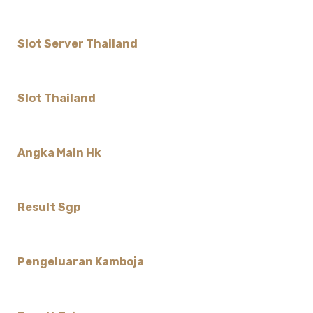
Slot Server Thailand
Slot Thailand
Angka Main Hk
Result Sgp
Pengeluaran Kamboja