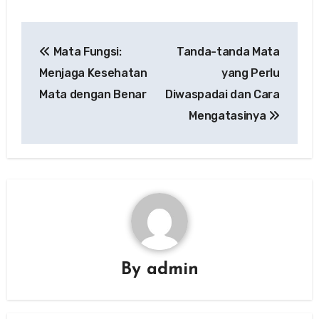
Post
Mata Fungsi:
Tanda-tanda Mata
navigation
Menjaga Kesehatan
yang Perlu
Mata dengan Benar
Diwaspadai dan Cara
Mengatasinya
By
admin