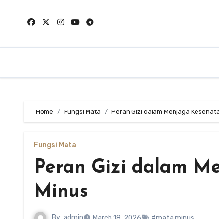
Skip
to
content
Home
Fungsi Mata
Peran Gizi dalam Menjaga Kesehat
Fungsi Mata
Peran Gizi dalam M
Minus
By
admin
March 18, 2026
#mata minus