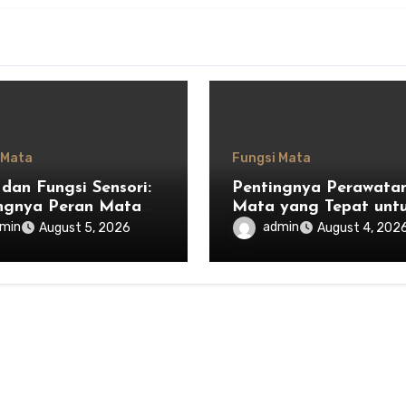
 Mata
Fungsi Mata
dan Fungsi Sensori:
Pentingnya Perawata
ngnya Peran Mata
Mata yang Tepat unt
m Menjaga
Mencegah Iritasi
min
admin
August 5, 2026
August 4, 202
mbangan Tubuh