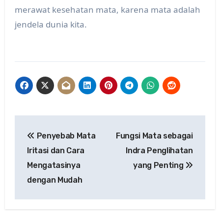
merawat kesehatan mata, karena mata adalah
jendela dunia kita.
Post
Penyebab Mata
Fungsi Mata sebagai
navigation
Iritasi dan Cara
Indra Penglihatan
Mengatasinya
yang Penting
dengan Mudah