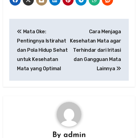
Post
Mata Oke:
Cara Menjaga
navigation
Pentingnya Istirahat
Kesehatan Mata agar
dan Pola Hidup Sehat
Terhindar dari Iritasi
untuk Kesehatan
dan Gangguan Mata
Mata yang Optimal
Lainnya
By
admin