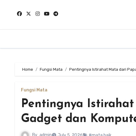
Skip
to
content
Home
Fungsi Mata
Pentingnya Istirahat Mata dari Pa
Fungsi Mata
Pentingnya Istiraha
Gadget dan Komput
By
admin
July 5, 2026
#mata baik