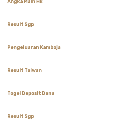
Angka Main Hk
Result Sgp
Pengeluaran Kamboja
Result Taiwan
Togel Deposit Dana
Result Sgp