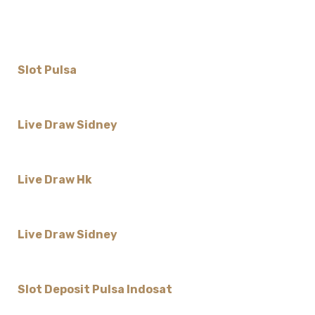
Slot Pulsa
Live Draw Sidney
Live Draw Hk
Live Draw Sidney
Slot Deposit Pulsa Indosat