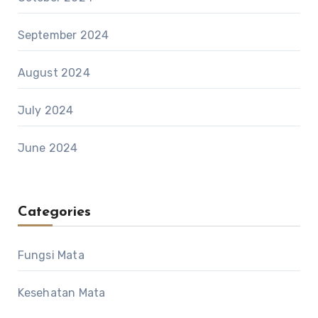
September 2024
August 2024
July 2024
June 2024
Categories
Fungsi Mata
Kesehatan Mata