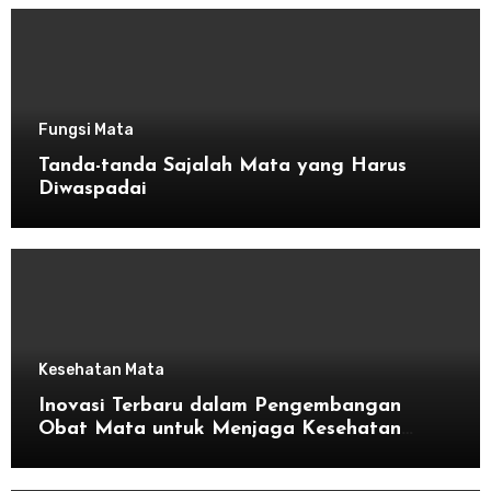
Fungsi Mata
Tanda-tanda Sajalah Mata yang Harus
Diwaspadai
Kesehatan Mata
Inovasi Terbaru dalam Pengembangan
Obat Mata untuk Menjaga Kesehatan
Mata