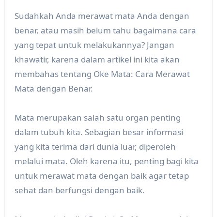
Sudahkah Anda merawat mata Anda dengan
benar, atau masih belum tahu bagaimana cara
yang tepat untuk melakukannya? Jangan
khawatir, karena dalam artikel ini kita akan
membahas tentang Oke Mata: Cara Merawat
Mata dengan Benar.
Mata merupakan salah satu organ penting
dalam tubuh kita. Sebagian besar informasi
yang kita terima dari dunia luar, diperoleh
melalui mata. Oleh karena itu, penting bagi kita
untuk merawat mata dengan baik agar tetap
sehat dan berfungsi dengan baik.