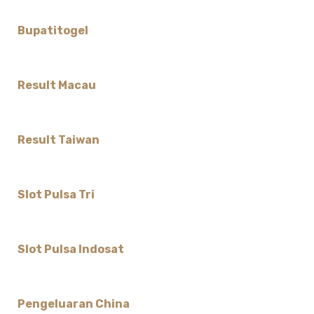
Bupatitogel
Result Macau
Result Taiwan
Slot Pulsa Tri
Slot Pulsa Indosat
Pengeluaran China