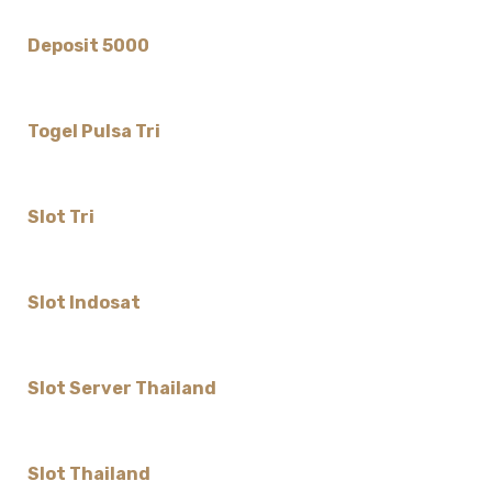
Deposit 5000
Togel Pulsa Tri
Slot Tri
Slot Indosat
Slot Server Thailand
Slot Thailand