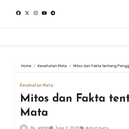
Skip
to
content
Home
Kesehatan Mata
Mitos dan Fakta tentang Peng
Kesehatan Mata
Mitos dan Fakta te
Mata
By
admin
June 2, 2026
#obat mata