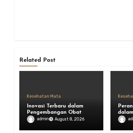
Related Post
Kesehatan Mata
Keseha
Inovasi Terbaru dalam
Peran
Pengembangan Obat
dala
Mata untuk Menjaga
Kesei
admin
ad
August 8, 2026
Kesehatan Mata
Indon