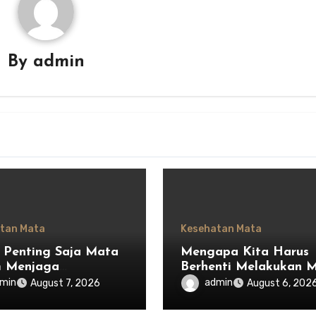
By
admin
tan Mata
Kesehatan Mata
 Penting Saja Mata
Mengapa Kita Harus
m Menjaga
Berhenti Melakukan 
mbangan Ekosistem
Saja dan Mulai
min
admin
August 7, 2026
August 6, 202
esia
Menghargai Privasi O
Lain