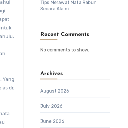
tahui
Tips Merawat Mata Rabun
Secara Alami
agi
apat
untuk
Recent Comments
ahulu.
No comments to show.
lah
Archives
. Yang
as dr.
August 2026
July 2026
mata
tau
June 2026