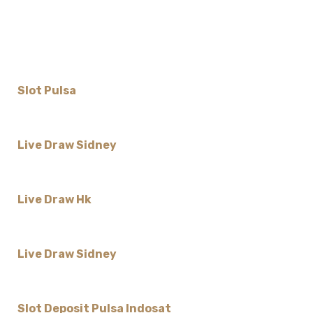
Slot Pulsa
Live Draw Sidney
Live Draw Hk
Live Draw Sidney
Slot Deposit Pulsa Indosat