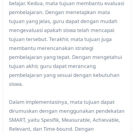
belajar. Kedua, mata tujuan membantu evaluasi
pembelajaran. Dengan menetapkan mata
tujuan yang jelas, guru dapat dengan mudah
mengevaluasi apakah siswa telah mencapai
tujuan tersebut. Terakhir, mata tujuan juga
membantu merencanakan strategi
pembelajaran yang tepat. Dengan mengetahui
tujuan akhir, guru dapat merancang
pembelajaran yang sesuai dengan kebutuhan
siswa.
Dalam implementasinya, mata tujuan dapat
dirumuskan dengan menggunakan pendekatan
SMART, yaitu Spesifik, Measurable, Achievable,
Relevant, dan Time-bound. Dengan