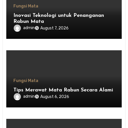
Fungsi Mata
Inovasi Teknologi untuk Penanganan
Rabun Mata
admin
August 7, 2026
Fungsi Mata
Tips Merawat Mata Rabun Secara Alami
admin
August 6, 2026