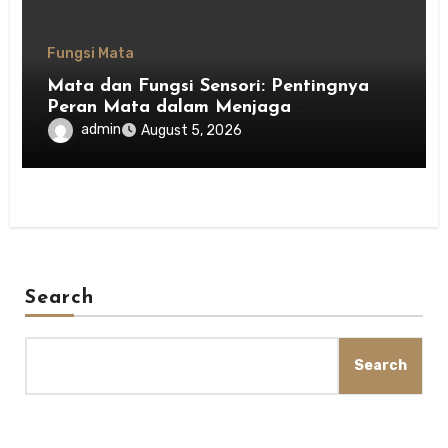
Fungsi Mata
Mata dan Fungsi Sensori: Pentingnya
Peran Mata dalam Menjaga
Keseimbangan Tubuh
admin
August 5, 2026
Search
Search