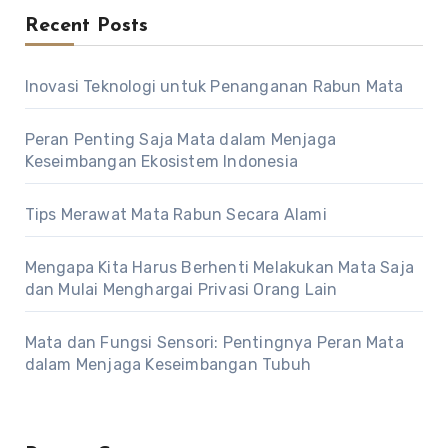
Recent Posts
Inovasi Teknologi untuk Penanganan Rabun Mata
Peran Penting Saja Mata dalam Menjaga
Keseimbangan Ekosistem Indonesia
Tips Merawat Mata Rabun Secara Alami
Mengapa Kita Harus Berhenti Melakukan Mata Saja
dan Mulai Menghargai Privasi Orang Lain
Mata dan Fungsi Sensori: Pentingnya Peran Mata
dalam Menjaga Keseimbangan Tubuh