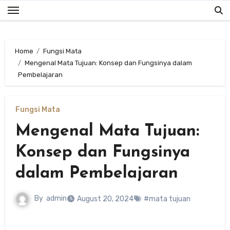
Skip
to
content
Home
Fungsi Mata
Mengenal Mata Tujuan: Konsep dan Fungsinya dalam
Pembelajaran
Fungsi Mata
Mengenal Mata Tujuan:
Konsep dan Fungsinya
dalam Pembelajaran
By
admin
August 20, 2024
#mata tujuan