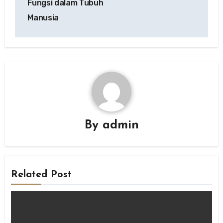
Fungsi dalam Tubuh
Manusia
By
admin
Related Post