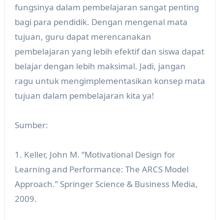
fungsinya dalam pembelajaran sangat penting
bagi para pendidik. Dengan mengenal mata
tujuan, guru dapat merencanakan
pembelajaran yang lebih efektif dan siswa dapat
belajar dengan lebih maksimal. Jadi, jangan
ragu untuk mengimplementasikan konsep mata
tujuan dalam pembelajaran kita ya!
Sumber:
1. Keller, John M. “Motivational Design for
Learning and Performance: The ARCS Model
Approach.” Springer Science & Business Media,
2009.