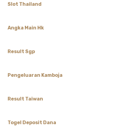
Slot Thailand
Angka Main Hk
Result Sgp
Pengeluaran Kamboja
Result Taiwan
Togel Deposit Dana