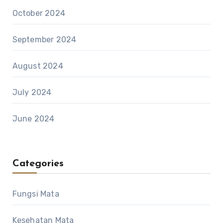
October 2024
September 2024
August 2024
July 2024
June 2024
Categories
Fungsi Mata
Kesehatan Mata