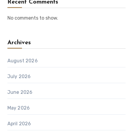
Recent Comments
No comments to show.
Archives
August 2026
July 2026
June 2026
May 2026
April 2026