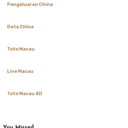
Pengeluaran China
Data China
Toto Macau
Live Macau
Toto Macau 4D
You Missed