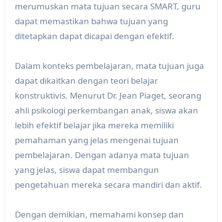
merumuskan mata tujuan secara SMART, guru
dapat memastikan bahwa tujuan yang
ditetapkan dapat dicapai dengan efektif.
Dalam konteks pembelajaran, mata tujuan juga
dapat dikaitkan dengan teori belajar
konstruktivis. Menurut Dr. Jean Piaget, seorang
ahli psikologi perkembangan anak, siswa akan
lebih efektif belajar jika mereka memiliki
pemahaman yang jelas mengenai tujuan
pembelajaran. Dengan adanya mata tujuan
yang jelas, siswa dapat membangun
pengetahuan mereka secara mandiri dan aktif.
Dengan demikian, memahami konsep dan