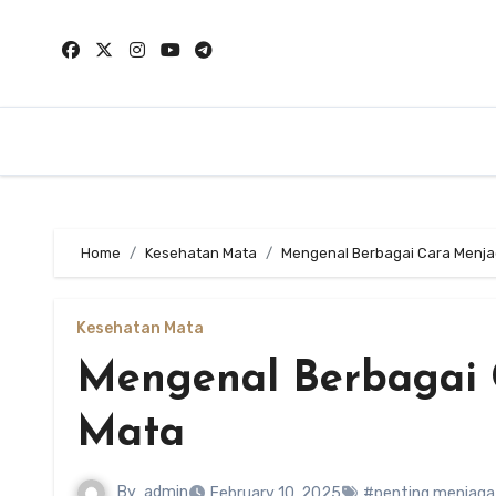
Skip
to
content
Home
Kesehatan Mata
Mengenal Berbagai Cara Menj
Kesehatan Mata
Mengenal Berbagai 
Mata
By
admin
February 10, 2025
#penting menjag