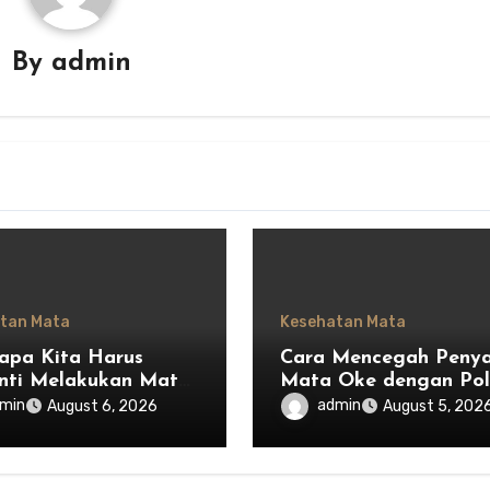
By
admin
tan Mata
Kesehatan Mata
pa Kita Harus
Cara Mencegah Penya
nti Melakukan Mata
Mata Oke dengan Po
dan Mulai
Hidup Sehat
min
admin
August 6, 2026
August 5, 202
argai Privasi Orang