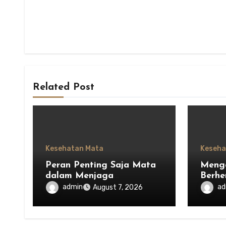
Related Post
Kesehatan Mata
Keseha
Peran Penting Saja Mata
Menga
dalam Menjaga
Berhe
Keseimbangan Ekosistem
Saja 
admin
ad
August 7, 2026
Indonesia
Mengh
Lain