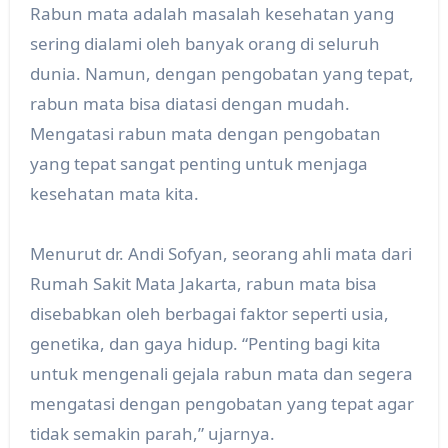
Rabun mata adalah masalah kesehatan yang
sering dialami oleh banyak orang di seluruh
dunia. Namun, dengan pengobatan yang tepat,
rabun mata bisa diatasi dengan mudah.
Mengatasi rabun mata dengan pengobatan
yang tepat sangat penting untuk menjaga
kesehatan mata kita.
Menurut dr. Andi Sofyan, seorang ahli mata dari
Rumah Sakit Mata Jakarta, rabun mata bisa
disebabkan oleh berbagai faktor seperti usia,
genetika, dan gaya hidup. “Penting bagi kita
untuk mengenali gejala rabun mata dan segera
mengatasi dengan pengobatan yang tepat agar
tidak semakin parah,” ujarnya.