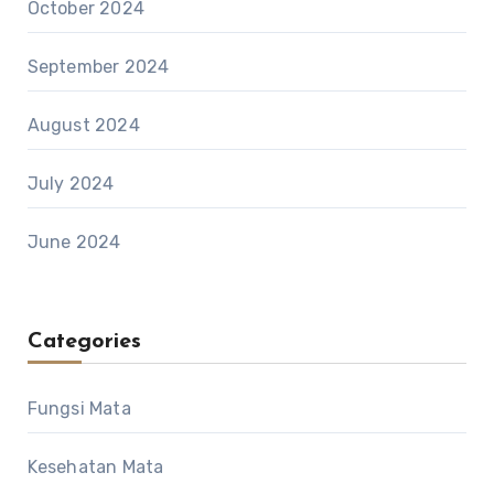
October 2024
September 2024
August 2024
July 2024
June 2024
Categories
Fungsi Mata
Kesehatan Mata