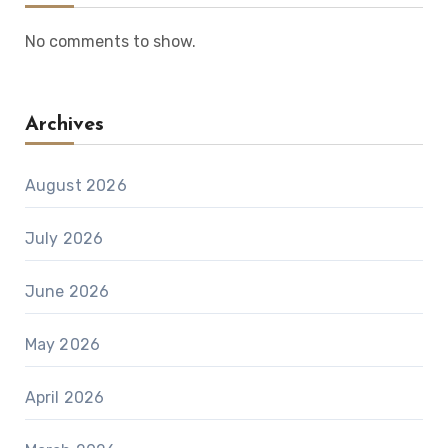
No comments to show.
Archives
August 2026
July 2026
June 2026
May 2026
April 2026