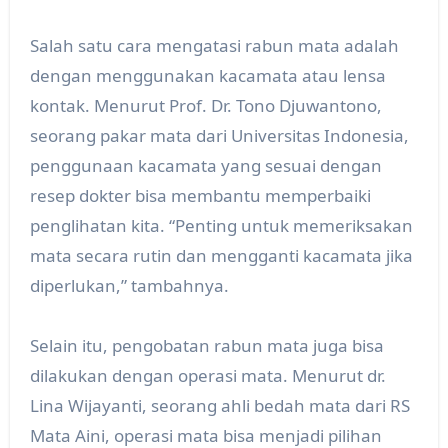
Salah satu cara mengatasi rabun mata adalah
dengan menggunakan kacamata atau lensa
kontak. Menurut Prof. Dr. Tono Djuwantono,
seorang pakar mata dari Universitas Indonesia,
penggunaan kacamata yang sesuai dengan
resep dokter bisa membantu memperbaiki
penglihatan kita. “Penting untuk memeriksakan
mata secara rutin dan mengganti kacamata jika
diperlukan,” tambahnya.
Selain itu, pengobatan rabun mata juga bisa
dilakukan dengan operasi mata. Menurut dr.
Lina Wijayanti, seorang ahli bedah mata dari RS
Mata Aini, operasi mata bisa menjadi pilihan