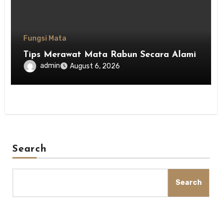
Fungsi Mata
Tips Merawat Mata Rabun Secara Alami
admin
August 6, 2026
Search
Search