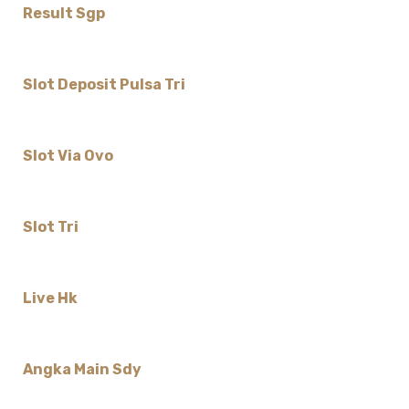
Result Sgp
Slot Deposit Pulsa Tri
Slot Via Ovo
Slot Tri
Live Hk
Angka Main Sdy