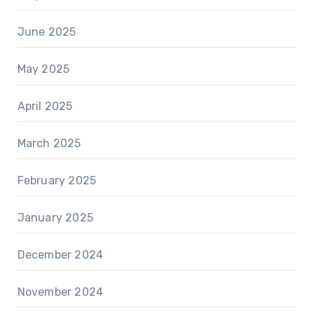
June 2025
May 2025
April 2025
March 2025
February 2025
January 2025
December 2024
November 2024