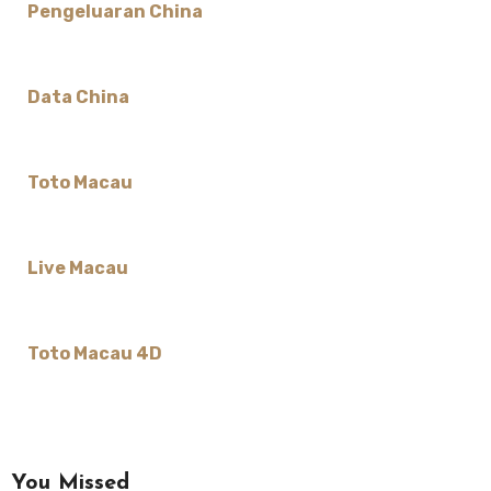
Pengeluaran China
Data China
Toto Macau
Live Macau
Toto Macau 4D
You Missed