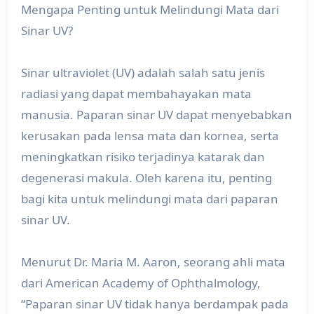
Mengapa Penting untuk Melindungi Mata dari
Sinar UV?
Sinar ultraviolet (UV) adalah salah satu jenis
radiasi yang dapat membahayakan mata
manusia. Paparan sinar UV dapat menyebabkan
kerusakan pada lensa mata dan kornea, serta
meningkatkan risiko terjadinya katarak dan
degenerasi makula. Oleh karena itu, penting
bagi kita untuk melindungi mata dari paparan
sinar UV.
Menurut Dr. Maria M. Aaron, seorang ahli mata
dari American Academy of Ophthalmology,
“Paparan sinar UV tidak hanya berdampak pada