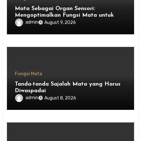
Mata Sebagai Organ Sensori:
Mengoptimalkan Fungsi Mata untuk
Kesehatan Optimal
admin
August 9, 2026
Fungsi Mata
Tanda-tanda Sajalah Mata yang Harus
Diwaspadai
admin
August 8, 2026