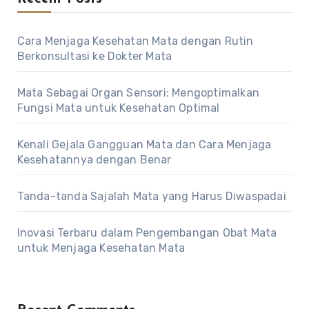
Cara Menjaga Kesehatan Mata dengan Rutin
Berkonsultasi ke Dokter Mata
Mata Sebagai Organ Sensori: Mengoptimalkan
Fungsi Mata untuk Kesehatan Optimal
Kenali Gejala Gangguan Mata dan Cara Menjaga
Kesehatannya dengan Benar
Tanda-tanda Sajalah Mata yang Harus Diwaspadai
Inovasi Terbaru dalam Pengembangan Obat Mata
untuk Menjaga Kesehatan Mata