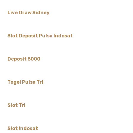
Live Draw Sidney
Slot Deposit Pulsa Indosat
Deposit 5000
Togel Pulsa Tri
Slot Tri
Slot Indosat