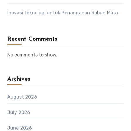
Inovasi Teknologi untuk Penanganan Rabun Mata
Recent Comments
No comments to show.
Archives
August 2026
July 2026
June 2026