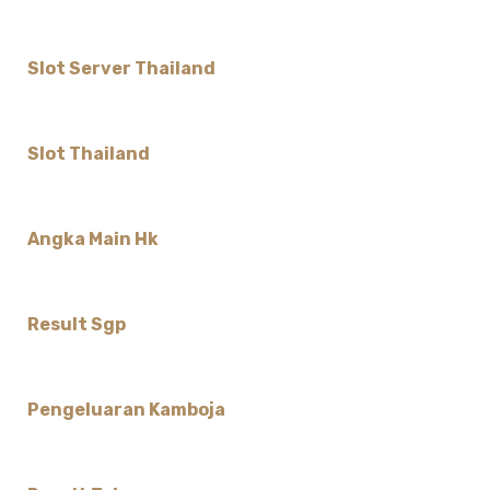
Slot Server Thailand
Slot Thailand
Angka Main Hk
Result Sgp
Pengeluaran Kamboja