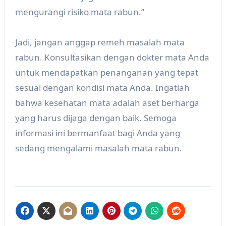
mengurangi risiko mata rabun.”
Jadi, jangan anggap remeh masalah mata
rabun. Konsultasikan dengan dokter mata Anda
untuk mendapatkan penanganan yang tepat
sesuai dengan kondisi mata Anda. Ingatlah
bahwa kesehatan mata adalah aset berharga
yang harus dijaga dengan baik. Semoga
informasi ini bermanfaat bagi Anda yang
sedang mengalami masalah mata rabun.