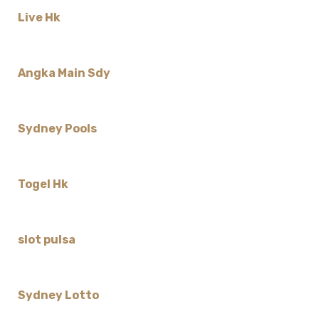
Live Hk
Angka Main Sdy
Sydney Pools
Togel Hk
slot pulsa
Sydney Lotto