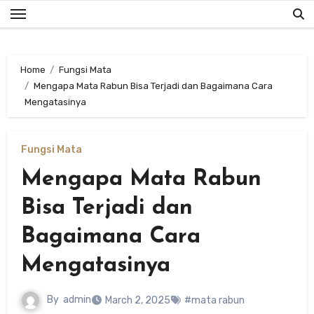
Skip
to
content
Home
Fungsi Mata
Mengapa Mata Rabun Bisa Terjadi dan Bagaimana Cara
Mengatasinya
Fungsi Mata
Mengapa Mata Rabun
Bisa Terjadi dan
Bagaimana Cara
Mengatasinya
By
admin
March 2, 2025
#mata rabun