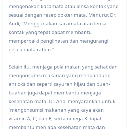
mengenakan kacamata atau lensa kontak yang
sesuai dengan resep dokter mata. Menurut Dr.
Andi, “Menggunakan kacamata atau lensa
kontak yang tepat dapat membantu
memperbaiki penglihatan dan mengurangi
gejala mata rabun.”
Selain itu, menjaga pola makan yang sehat dan
mengonsumsi makanan yang mengandung
antioksidan seperti sayuran hijau dan buah-
buahan juga dapat membantu menjaga
kesehatan mata. Dr. Andi menyarankan untuk
“mengonsumsi makanan yang kaya akan
vitamin A, C, dan E, serta omega-3 dapat
membantu menjaga kesehatan mata dan