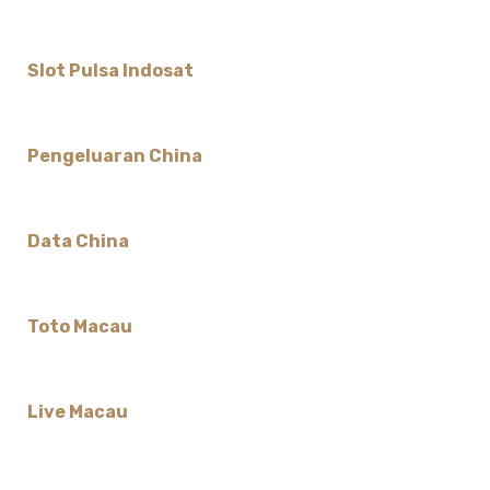
Slot Pulsa Indosat
Pengeluaran China
Data China
Toto Macau
Live Macau