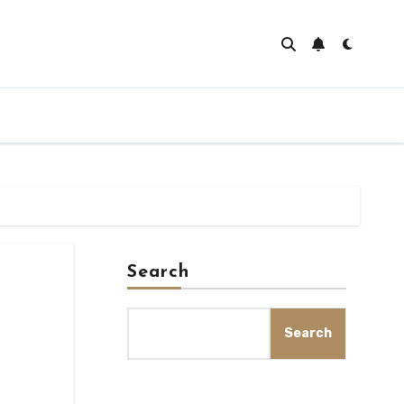
Search
Search