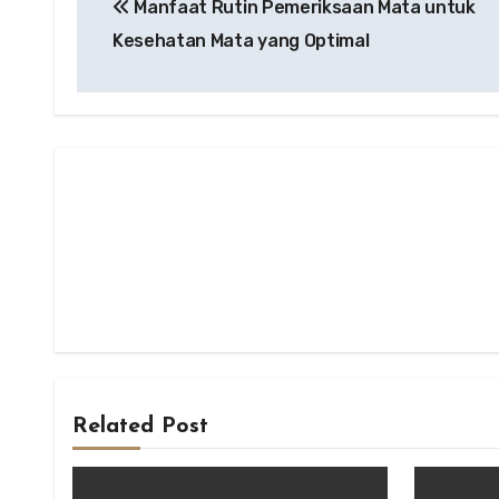
Manfaat Rutin Pemeriksaan Mata untuk
navigation
Kesehatan Mata yang Optimal
Related Post