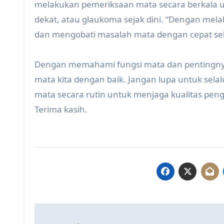
melakukan pemeriksaan mata secara berkala u
dekat, atau glaukoma sejak dini. “Dengan mel
dan mengobati masalah mata dengan cepat seb
Dengan memahami fungsi mata dan pentingnya
mata kita dengan baik. Jangan lupa untuk se
mata secara rutin untuk menjaga kualitas peng
Terima kasih.
Post