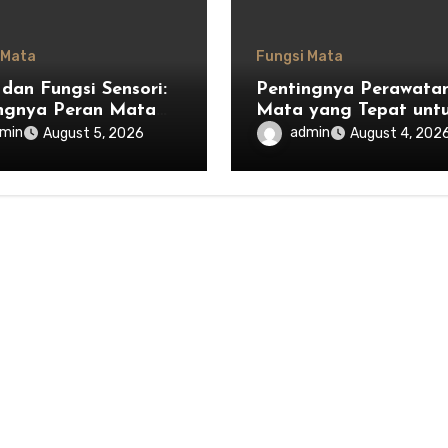
 Mata
Fungsi Mata
dan Fungsi Sensori:
Pentingnya Perawata
ngnya Peran Mata
Mata yang Tepat unt
m Menjaga
Mencegah Iritasi
min
admin
August 5, 2026
August 4, 202
mbangan Tubuh