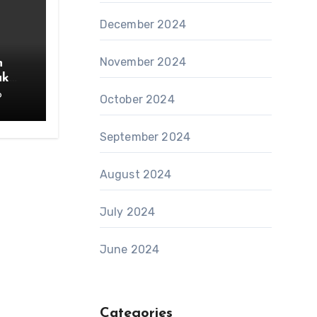
December 2024
November 2024
n
uk
6
October 2024
September 2024
August 2024
July 2024
June 2024
Categories