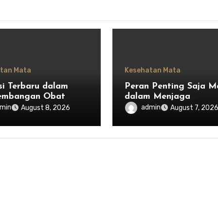
tan Mata
Kesehatan Mata
si Terbaru dalam
Peran Penting Saja M
embangan Obat
dalam Menjaga
untuk Menjaga
Keseimbangan Ekosis
min
admin
August 8, 2026
August 7, 202
hatan Mata
Indonesia