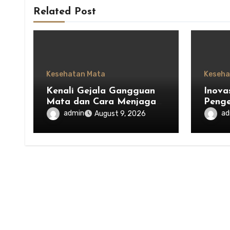
Related Post
Kesehatan Mata
Keseha
Kenali Gejala Gangguan
Inova
Mata dan Cara Menjaga
Peng
Kesehatannya dengan
Mata 
admin
ad
August 9, 2026
Benar
Kese