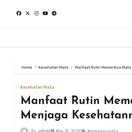
Skip
to
content
Home
Kesehatan Mata
Manfaat Rutin Memeriksa Mata
Kesehatan Mata
Manfaat Rutin Meme
Menjaga Kesehatan
By
admin
May 15, 2026
#menjaga mata