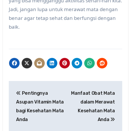
yang bisa mengganggu aktivitas sehari-hari kita.
Jadi, jangan lupa untuk merawat mata dengan
benar agar tetap sehat dan berfungsi dengan
baik.
Post
Pentingnya
Manfaat Obat Mata
navigation
Asupan Vitamin Mata
dalam Merawat
bagi Kesehatan Mata
Kesehatan Mata
Anda
Anda