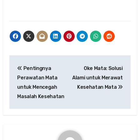
Post
Pentingnya
Oke Mata: Solusi
navigation
Perawatan Mata
Alami untuk Merawat
untuk Mencegah
Kesehatan Mata
Masalah Kesehatan