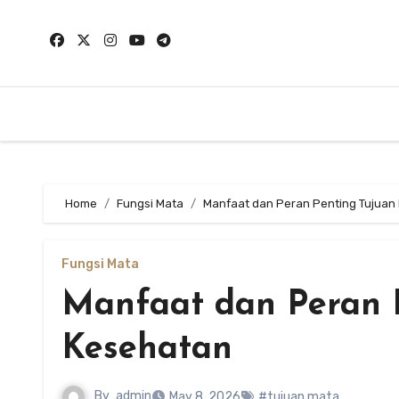
Skip
to
content
Home
Fungsi Mata
Manfaat dan Peran Penting Tujuan
Fungsi Mata
Manfaat dan Peran 
Kesehatan
By
admin
May 8, 2026
#tujuan mata