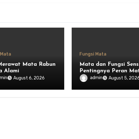
 Mata
Fungsi Mata
Merawat Mata Rabun
Mata dan Fungsi Senso
a Alami
Pentingnya Peran Ma
dalam Menjaga
min
admin
August 6, 2026
August 5, 202
Keseimbangan Tubuh