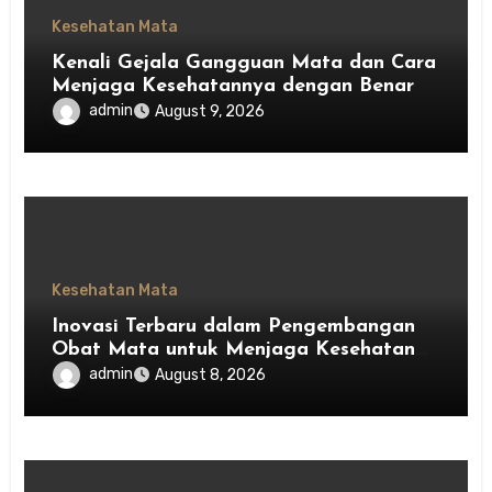
Kesehatan Mata
Kenali Gejala Gangguan Mata dan Cara
Menjaga Kesehatannya dengan Benar
admin
August 9, 2026
Kesehatan Mata
Inovasi Terbaru dalam Pengembangan
Obat Mata untuk Menjaga Kesehatan
Mata
admin
August 8, 2026