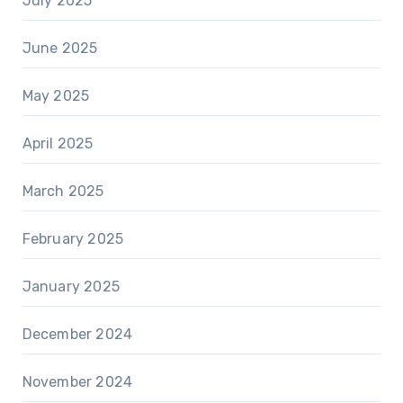
July 2025
June 2025
May 2025
April 2025
March 2025
February 2025
January 2025
December 2024
November 2024