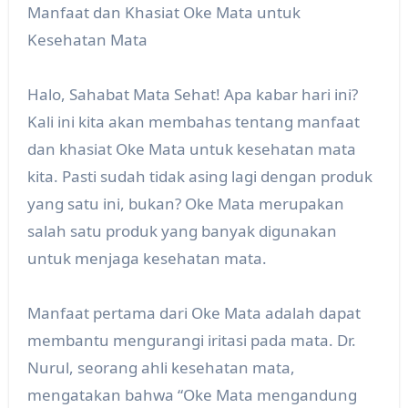
Manfaat dan Khasiat Oke Mata untuk
Kesehatan Mata
Halo, Sahabat Mata Sehat! Apa kabar hari ini?
Kali ini kita akan membahas tentang manfaat
dan khasiat Oke Mata untuk kesehatan mata
kita. Pasti sudah tidak asing lagi dengan produk
yang satu ini, bukan? Oke Mata merupakan
salah satu produk yang banyak digunakan
untuk menjaga kesehatan mata.
Manfaat pertama dari Oke Mata adalah dapat
membantu mengurangi iritasi pada mata. Dr.
Nurul, seorang ahli kesehatan mata,
mengatakan bahwa “Oke Mata mengandung