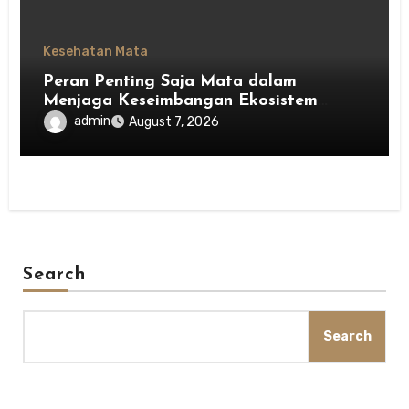
Kesehatan Mata
Peran Penting Saja Mata dalam
Menjaga Keseimbangan Ekosistem
Indonesia
admin
August 7, 2026
Search
Search