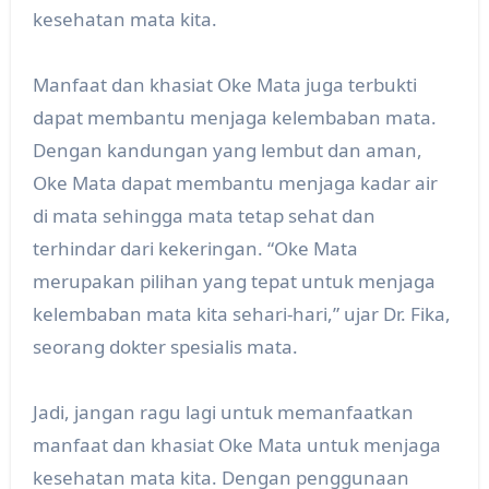
kesehatan mata kita.
Manfaat dan khasiat Oke Mata juga terbukti
dapat membantu menjaga kelembaban mata.
Dengan kandungan yang lembut dan aman,
Oke Mata dapat membantu menjaga kadar air
di mata sehingga mata tetap sehat dan
terhindar dari kekeringan. “Oke Mata
merupakan pilihan yang tepat untuk menjaga
kelembaban mata kita sehari-hari,” ujar Dr. Fika,
seorang dokter spesialis mata.
Jadi, jangan ragu lagi untuk memanfaatkan
manfaat dan khasiat Oke Mata untuk menjaga
kesehatan mata kita. Dengan penggunaan