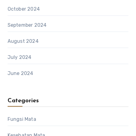
October 2024
September 2024
August 2024
July 2024
June 2024
Categories
Fungsi Mata
Kesehatan Mata