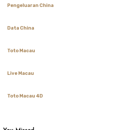
Pengeluaran China
Data China
Toto Macau
Live Macau
Toto Macau 4D