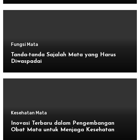
Fungsi Mata
Tanda-tanda Sajalah Mata yang Harus
Diwaspadai
Kesehatan Mata
Inovasi Terbaru dalam Pengembangan
Obat Mata untuk Menjaga Kesehatan
Mata