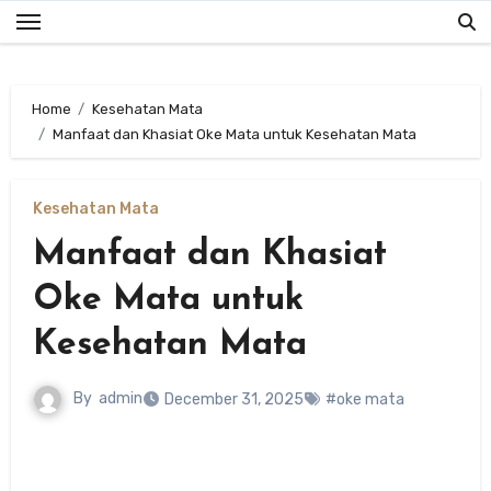
Skip
to
content
Home
Kesehatan Mata
Manfaat dan Khasiat Oke Mata untuk Kesehatan Mata
Kesehatan Mata
Manfaat dan Khasiat
Oke Mata untuk
Kesehatan Mata
By
admin
December 31, 2025
#oke mata