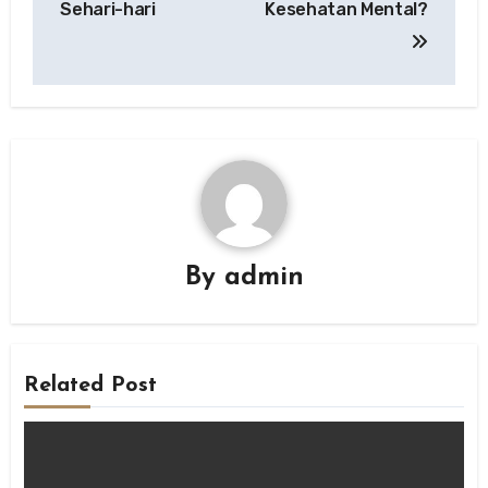
Sehari-hari
Kesehatan Mental?
By
admin
Related Post