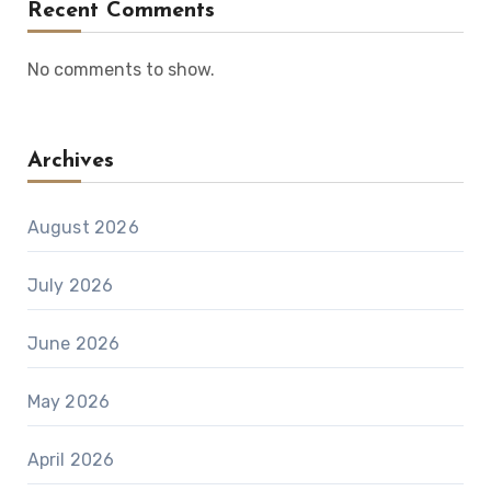
Recent Comments
No comments to show.
Archives
August 2026
July 2026
June 2026
May 2026
April 2026