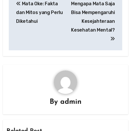
Mata Oke: Fakta
Mengapa Mata Saja
navigation
dan Mitos yang Perlu
Bisa Mempengaruhi
Diketahui
Kesejahteraan
Kesehatan Mental?
By
admin