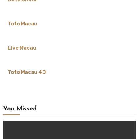
Toto Macau
Live Macau
Toto Macau 4D
You Missed