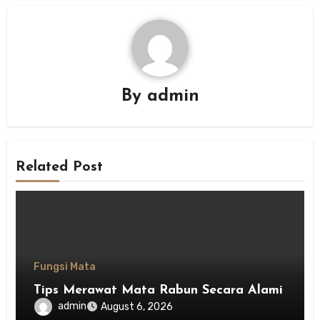
By
admin
Related Post
Fungsi Mata
Tips Merawat Mata Rabun Secara Alami
admin
August 6, 2026