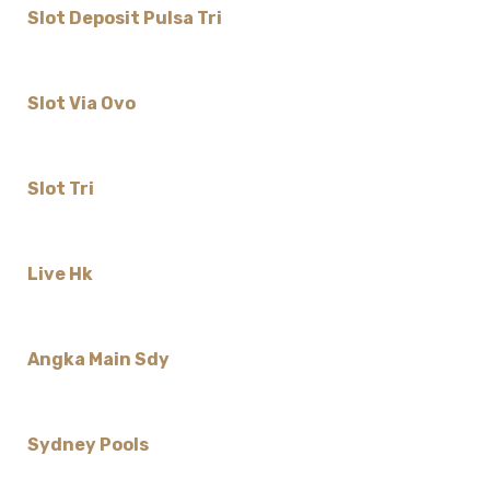
Slot Deposit Pulsa Tri
Slot Via Ovo
Slot Tri
Live Hk
Angka Main Sdy
Sydney Pools