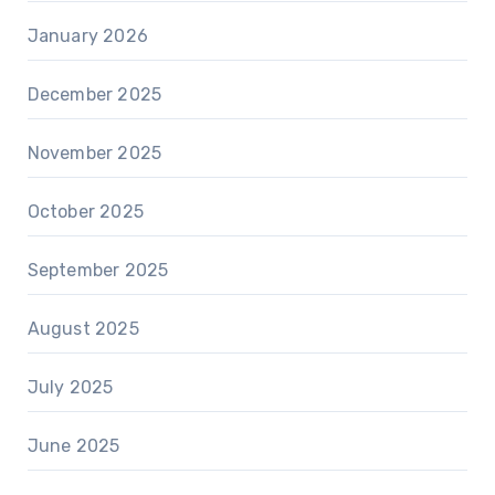
January 2026
December 2025
November 2025
October 2025
September 2025
August 2025
July 2025
June 2025