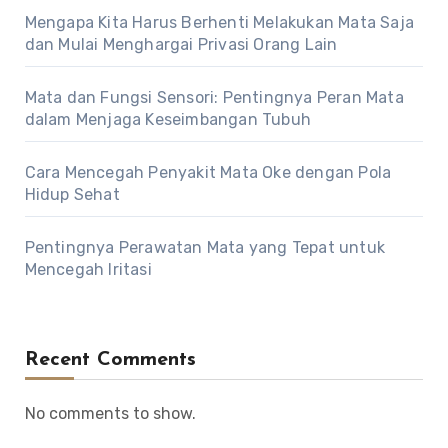
Mengapa Kita Harus Berhenti Melakukan Mata Saja
dan Mulai Menghargai Privasi Orang Lain
Mata dan Fungsi Sensori: Pentingnya Peran Mata
dalam Menjaga Keseimbangan Tubuh
Cara Mencegah Penyakit Mata Oke dengan Pola
Hidup Sehat
Pentingnya Perawatan Mata yang Tepat untuk
Mencegah Iritasi
Recent Comments
No comments to show.