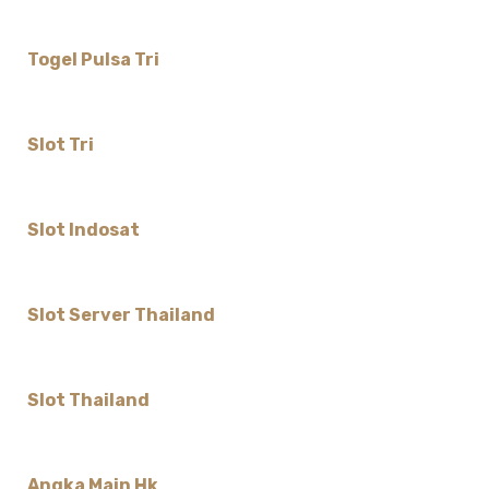
Togel Pulsa Tri
Slot Tri
Slot Indosat
Slot Server Thailand
Slot Thailand
Angka Main Hk