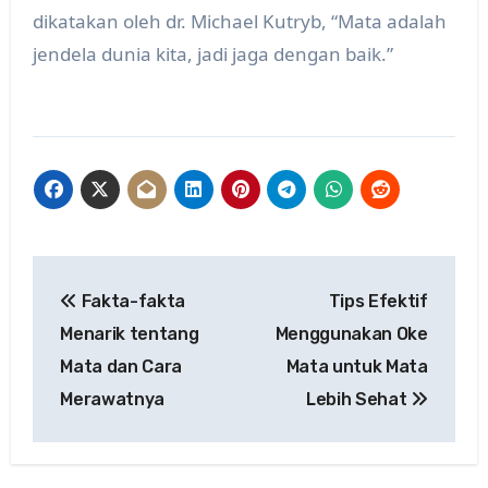
dikatakan oleh dr. Michael Kutryb, “Mata adalah
jendela dunia kita, jadi jaga dengan baik.”
Post
Fakta-fakta
Tips Efektif
navigation
Menarik tentang
Menggunakan Oke
Mata dan Cara
Mata untuk Mata
Merawatnya
Lebih Sehat