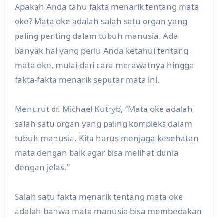
Apakah Anda tahu fakta menarik tentang mata
oke? Mata oke adalah salah satu organ yang
paling penting dalam tubuh manusia. Ada
banyak hal yang perlu Anda ketahui tentang
mata oke, mulai dari cara merawatnya hingga
fakta-fakta menarik seputar mata ini.
Menurut dr. Michael Kutryb, “Mata oke adalah
salah satu organ yang paling kompleks dalam
tubuh manusia. Kita harus menjaga kesehatan
mata dengan baik agar bisa melihat dunia
dengan jelas.”
Salah satu fakta menarik tentang mata oke
adalah bahwa mata manusia bisa membedakan