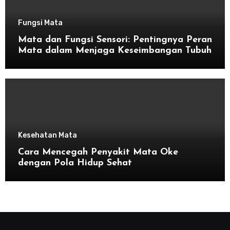
Fungsi Mata
Mata dan Fungsi Sensori: Pentingnya Peran
Mata dalam Menjaga Keseimbangan Tubuh
Kesehatan Mata
Cara Mencegah Penyakit Mata Oke
dengan Pola Hidup Sehat