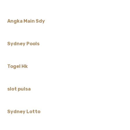
Angka Main Sdy
Sydney Pools
Togel Hk
slot pulsa
Sydney Lotto