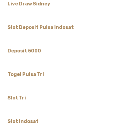
Live Draw Sidney
Slot Deposit Pulsa Indosat
Deposit 5000
Togel Pulsa Tri
Slot Tri
Slot Indosat