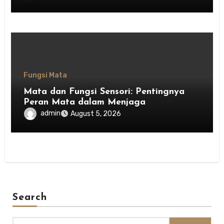
Fungsi Mata
Mata dan Fungsi Sensori: Pentingnya
Peran Mata dalam Menjaga
Keseimbangan Tubuh
admin
August 5, 2026
Search