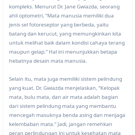
kompleks. Menurut Dr. Jane Gwiazda, seorang
ahli optometri, “Mata manusia memiliki dua
jenis sel fotoreseptor yang berbeda, yaitu
batang dan kerucut, yang memungkinkan kita
untuk melihat baik dalam kondisi cahaya terang
maupun gelap.” Hal ini menunjukkan betapa
hebatnya desain mata manusia.
Selain itu, mata juga memiliki sistem pelindung
yang kuat. Dr. Gwiazda menjelaskan, “Kelopak
mata, bulu mata, dan air mata adalah bagian
dari sistem pelindung mata yang membantu
mencegah masuknya benda asing dan menjaga
kelembaban mata.” Jadi, jangan remehkan
peran perlindungan ini untuk kesehatan mata