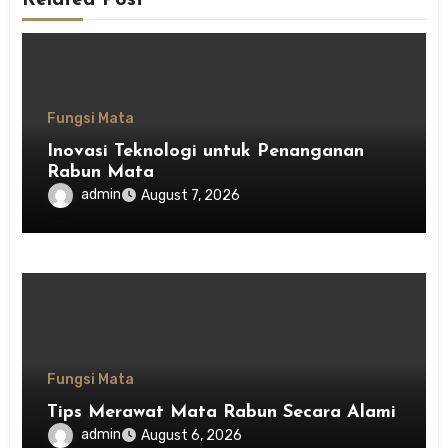
Related Post
Fungsi Mata
Inovasi Teknologi untuk Penanganan
Rabun Mata
admin
August 7, 2026
Fungsi Mata
Tips Merawat Mata Rabun Secara Alami
admin
August 6, 2026