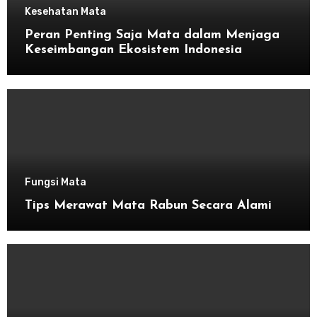
Kesehatan Mata
Peran Penting Saja Mata dalam Menjaga
Keseimbangan Ekosistem Indonesia
Fungsi Mata
Tips Merawat Mata Rabun Secara Alami