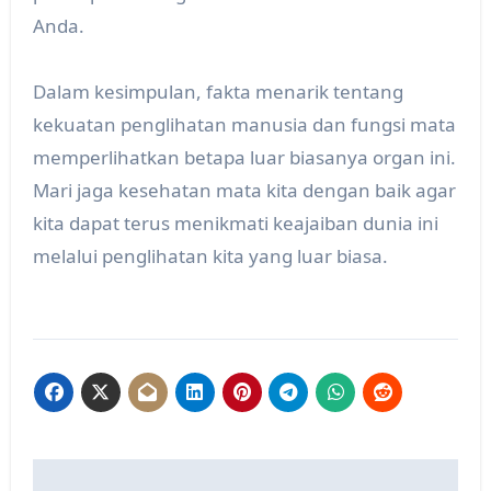
Anda.
Dalam kesimpulan, fakta menarik tentang
kekuatan penglihatan manusia dan fungsi mata
memperlihatkan betapa luar biasanya organ ini.
Mari jaga kesehatan mata kita dengan baik agar
kita dapat terus menikmati keajaiban dunia ini
melalui penglihatan kita yang luar biasa.
Post