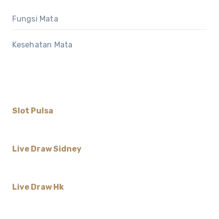
Fungsi Mata
Kesehatan Mata
Slot Pulsa
Live Draw Sidney
Live Draw Hk