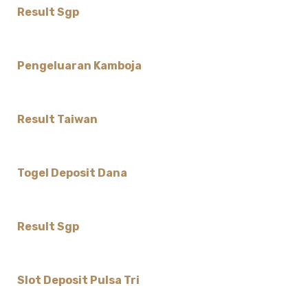
Result Sgp
Pengeluaran Kamboja
Result Taiwan
Togel Deposit Dana
Result Sgp
Slot Deposit Pulsa Tri