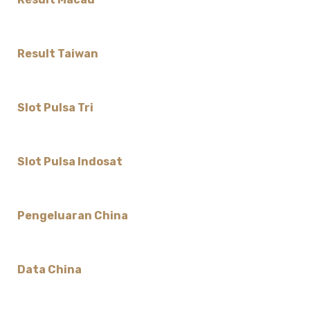
Result Taiwan
Slot Pulsa Tri
Slot Pulsa Indosat
Pengeluaran China
Data China