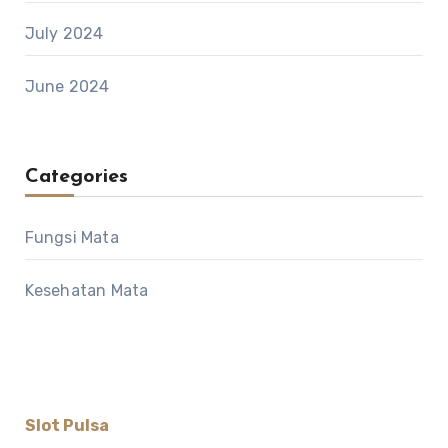
July 2024
June 2024
Categories
Fungsi Mata
Kesehatan Mata
Slot Pulsa