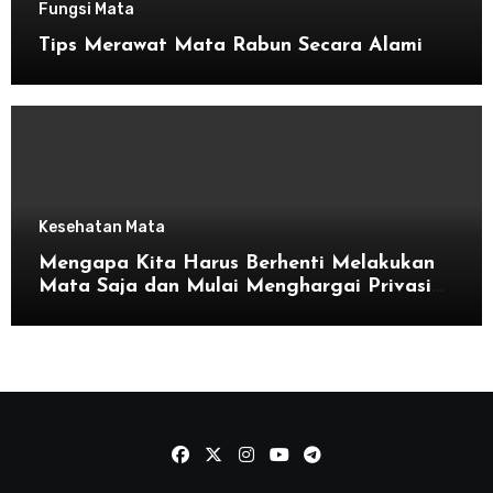
Fungsi Mata
Tips Merawat Mata Rabun Secara Alami
Kesehatan Mata
Mengapa Kita Harus Berhenti Melakukan
Mata Saja dan Mulai Menghargai Privasi
Orang Lain