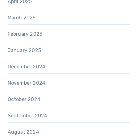
April 2025
March 2025
February 2025
January 2025
December 2024
November 2024
October 2024
September 2024
August 2024