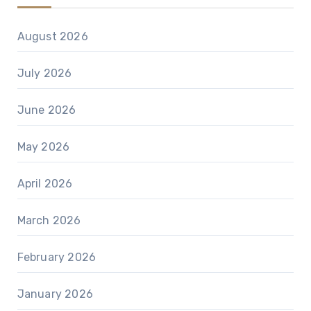
August 2026
July 2026
June 2026
May 2026
April 2026
March 2026
February 2026
January 2026