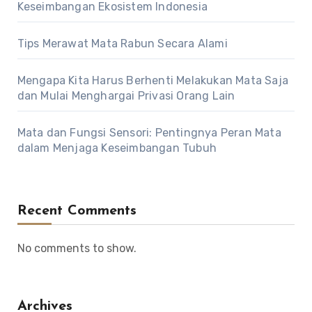
Keseimbangan Ekosistem Indonesia
Tips Merawat Mata Rabun Secara Alami
Mengapa Kita Harus Berhenti Melakukan Mata Saja
dan Mulai Menghargai Privasi Orang Lain
Mata dan Fungsi Sensori: Pentingnya Peran Mata
dalam Menjaga Keseimbangan Tubuh
Recent Comments
No comments to show.
Archives