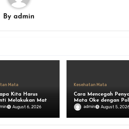
By
admin
tan Mata
Kesehatan Mata
pa Kita Harus
Cara Mencegah Penya
nti Melakukan Mata
Mata Oke dengan Po
dan Mulai
Hidup Sehat
min
admin
August 6, 2026
August 5, 202
argai Privasi Orang