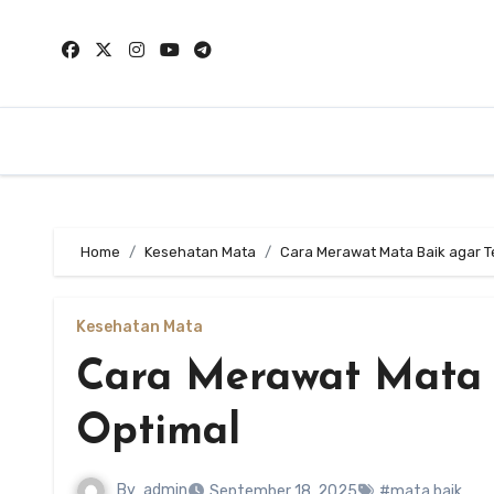
Skip
to
content
Home
Kesehatan Mata
Cara Merawat Mata Baik agar T
Kesehatan Mata
Cara Merawat Mata 
Optimal
By
admin
September 18, 2025
#mata baik