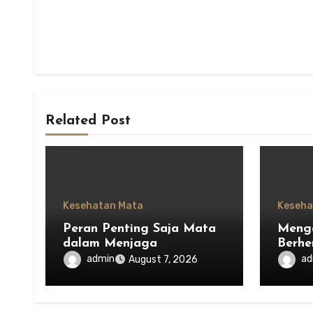
Related Post
Kesehatan Mata
Keseha
Peran Penting Saja Mata
Menga
dalam Menjaga
Berhe
Keseimbangan Ekosistem
Saja 
admin
ad
August 7, 2026
Indonesia
Mengh
Lain