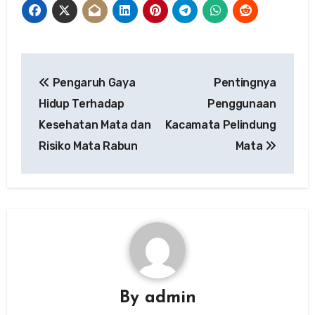
Post
Pengaruh Gaya
Pentingnya
navigation
Hidup Terhadap
Penggunaan
Kesehatan Mata dan
Kacamata Pelindung
Risiko Mata Rabun
Mata
By
admin