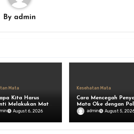
By
admin
tan Mata
Kesehatan Mata
pa Kita Harus
Cara Mencegah Penya
nti Melakukan Mata
Mata Oke dengan Po
dan Mulai
Hidup Sehat
min
admin
August 6, 2026
August 5, 202
argai Privasi Orang