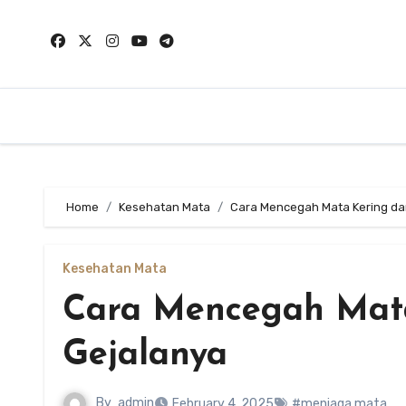
Skip
to
content
Home
Kesehatan Mata
Cara Mencegah Mata Kering da
Kesehatan Mata
Cara Mencegah Mata
Gejalanya
By
admin
February 4, 2025
#menjaga mata