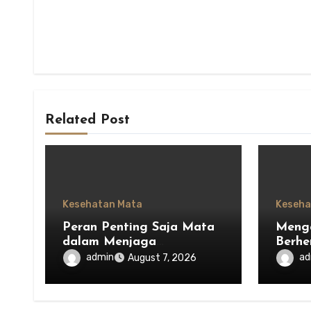
Related Post
Kesehatan Mata
Keseha
Peran Penting Saja Mata
Menga
dalam Menjaga
Berhe
Keseimbangan Ekosistem
Saja 
admin
ad
August 7, 2026
Indonesia
Mengh
Lain