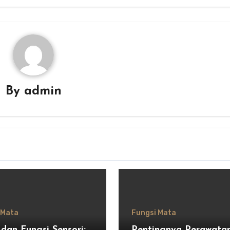
By
admin
 Mata
Fungsi Mata
dan Fungsi Sensori:
Pentingnya Perawata