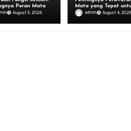
ngnya Peran Mata
Mata yang Tepat unt
m Menjaga
Mencegah Iritasi
min
admin
August 5, 2026
August 4, 202
mbangan Tubuh