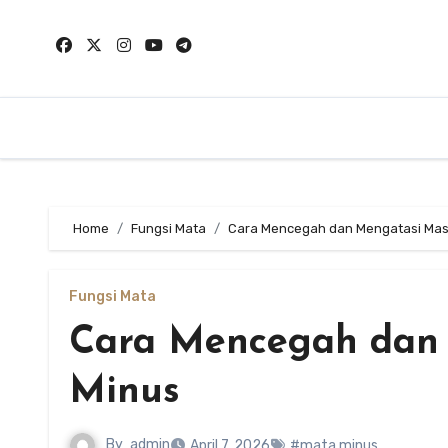
Skip
to
content
Home
Fungsi Mata
Cara Mencegah dan Mengatasi Mas
Fungsi Mata
Cara Mencegah dan
Minus
By
admin
April 7, 2026
#mata minus