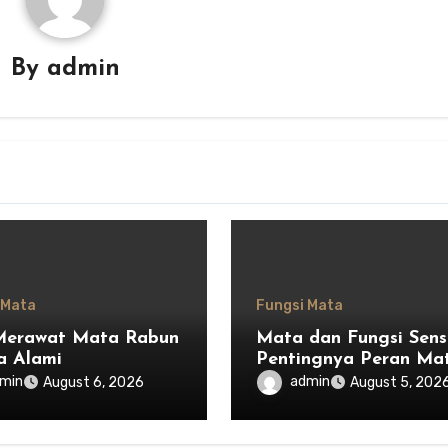
By
admin
 Mata
Fungsi Mata
Merawat Mata Rabun
Mata dan Fungsi Senso
a Alami
Pentingnya Peran Ma
dalam Menjaga
min
admin
August 6, 2026
August 5, 202
Keseimbangan Tubuh