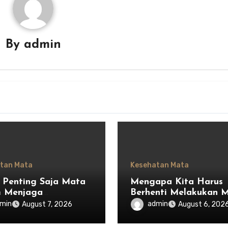
By
admin
tan Mata
Kesehatan Mata
 Penting Saja Mata
Mengapa Kita Harus
m Menjaga
Berhenti Melakukan 
mbangan Ekosistem
Saja dan Mulai
min
admin
August 7, 2026
August 6, 202
esia
Menghargai Privasi O
Lain