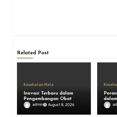
Related Post
Kesehatan Mata
Keseha
Inovasi Terbaru dalam
Peran
Pengembangan Obat
dala
Mata untuk Menjaga
Kesei
admin
ad
August 8, 2026
Kesehatan Mata
Indon