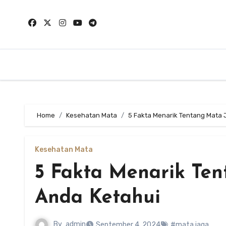
Skip
to
content
Home
Kesehatan Mata
5 Fakta Menarik Tentang Mata 
Kesehatan Mata
5 Fakta Menarik Ten
Anda Ketahui
By
admin
September 4, 2024
#mata jaga